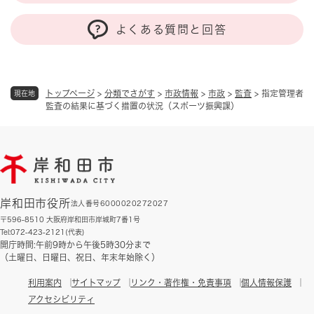
よくある質問と回答
トップページ
>
分類でさがす
>
市政情報
>
市政
>
監査
>
指定管理者
現在地
監査の結果に基づく措置の状況（スポーツ振興課）
岸和田市役所
法人番号6000020272027
〒596-8510 大阪府岸和田市岸城町7番1号
Tel:072-423-2121(代表)
開庁時間:午前9時から午後5時30分まで
（土曜日、日曜日、祝日、年末年始除く）
利用案内
サイトマップ
リンク・著作権・免責事項
個人情報保護
アクセシビリティ