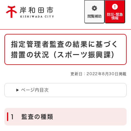
ペ
メニューを飛ばして本文へ
ー
閲
防
ジ
覧
災
の
補
・
先
助
緊
頭
Foreign language
本
急
で
防災・緊急情報
救急・消防
指定管理者監査の結果に基づく
文
情
す
報
。
措置の状況（スポーツ振興課）
やさしい日本語
ハザードマップ
AED設置箇所
文字サイズ
拡大
標準
更新日：2022年8月30日掲載
とじる
背景色変更
白
黒
青
ページ内目次
とじる
1 監査の種類