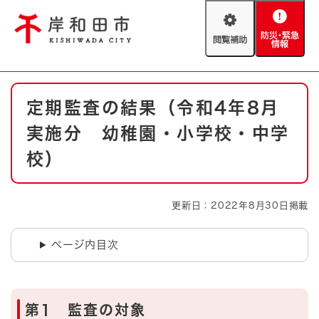
ペ
メニューを飛ばして本文へ
ー
閲
防
ジ
覧
災
の
補
・
先
助
緊
頭
Foreign language
本
急
で
防災・緊急情報
救急・消防
定期監査の結果（令和4年8月
文
情
す
報
。
実施分 幼稚園・小学校・中学
やさしい日本語
ハザードマップ
AED設置箇所
校）
文字サイズ
拡大
標準
とじる
更新日：2022年8月30日掲載
背景色変更
白
黒
青
ページ内目次
とじる
第1 監査の対象