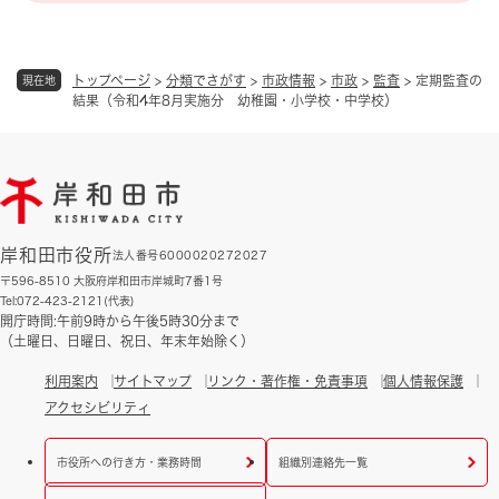
トップページ
>
分類でさがす
>
市政情報
>
市政
>
監査
>
定期監査の
現在地
結果（令和4年8月実施分 幼稚園・小学校・中学校）
岸和田市役所
法人番号6000020272027
〒596-8510 大阪府岸和田市岸城町7番1号
Tel:072-423-2121(代表)
開庁時間:午前9時から午後5時30分まで
（土曜日、日曜日、祝日、年末年始除く）
利用案内
サイトマップ
リンク・著作権・免責事項
個人情報保護
アクセシビリティ
市役所への行き方・業務時間
組織別連絡先一覧