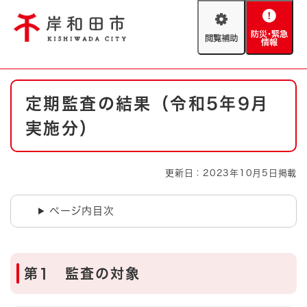
ペ
メニューを飛ばして本文へ
ー
閲
防
ジ
覧
災
の
補
・
先
助
緊
頭
Foreign language
本
急
で
防災・緊急情報
救急・消防
定期監査の結果（令和5年9月
文
情
す
報
。
実施分）
やさしい日本語
ハザードマップ
AED設置箇所
文字サイズ
拡大
標準
更新日：2023年10月5日掲載
とじる
背景色変更
白
黒
青
ページ内目次
とじる
第1 監査の対象