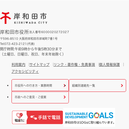
岸和田市役所
法人番号6000020272027
〒596-8510 大阪府岸和田市岸城町7番1号
Tel:072-423-2121(代表)
開庁時間:午前9時から午後5時30分まで
（土曜日、日曜日、祝日、年末年始除く）
利用案内
サイトマップ
リンク・著作権・免責事項
個人情報保護
アクセシビリティ
市役所への行き方・業務時間
組織別連絡先一覧
市政へのご意見・ご提案