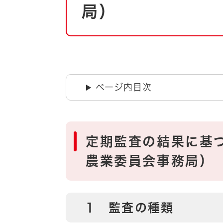
自然・環境・公園
局）
住宅
引っ越し
おくやみ
男女共同参画
地域コミュニティ
ティア・協働
道路・河川・交通
ページ内目次
まちづくり
文化
国際交流
定期監査の結果に基
とじる
農業委員会事務局）
1 監査の種類