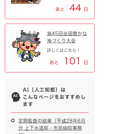
44
あと
日
第45回全国豊かな
海づくり大会
詳しくはこちら！
101
あと
日
AI（人工知能）は
こんなページをおすすめし
ます
定期監査の結果（平成28年6月
分 上下水道局・市民病院事務