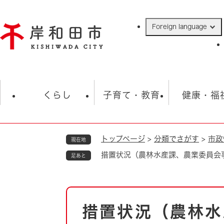
ペ
ー
Foreign language
ジ
の
先
頭
で
防災・緊急情報
救急・消防
ハ
す
くらし
子育て・教育
健康・福
。
トップページ
>
分類でさがす
>
市政
現在地
相談
学校
住民票・戸籍
観光
福祉・
措置状況（農林水産課、農業委員会
足あと
税金
保険・年金
歴史
ごみ・衛生・動物
救急・消防
本
措置状況（農林水
防災・防犯
文
上水道・下水道