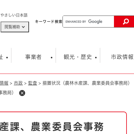
メニューを飛ばして本文へ
やさしい日本語
キーワード
検索
閲覧補助
ザードマップ
AED設置箇所
祉
事業者
観光・歴史
市政情報
情報
>
市政
>
監査
>
措置状況（農林水産課、農業委員会事務局）
健康・生活
子育て
市の概要
入札・契約情報
観光スポット
生涯学習・スポーツ
オープンデータ
総合計画
まちづくり・協働
事務局）
行財政
産業振興
動画情報
人権・平和
税金
とじる
とじる
市政
環境
職員採用情報
福祉・介護
とじる
産課、農業委員会事務
市役所・施設の案内