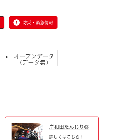
防災・緊急情報
オープンデータ
（データ集）
とじる
岸和田だんじり祭
詳しくはこちら！