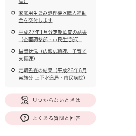
局）
家庭用生ごみ処理機器購入補助
金を交付します
平成27年1月分定期監査の結果
（企画調整部・市民生活部）
措置状況（広報広聴課、子育て
支援課）
定期監査の結果（平成26年6月
実施分 上下水道局・市民病院）
見つからないときは
よくある質問と回答