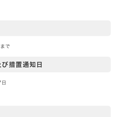
日まで
及び措置通知日
7日