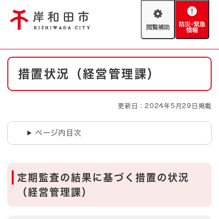
ペ
メニューを飛ばして本文へ
ー
閲
防
ジ
覧
災
の
補
・
先
助
緊
頭
Foreign language
本
急
で
防災・緊急情報
救急・消防
措置状況（経営管理課）
文
情
す
報
。
やさしい日本語
ハザードマップ
AED設置箇所
更新日：2024年5月29日掲載
文字サイズ
拡大
標準
とじる
ページ内目次
背景色変更
白
黒
青
とじる
定期監査の結果に基づく措置の状況
（経営管理課）