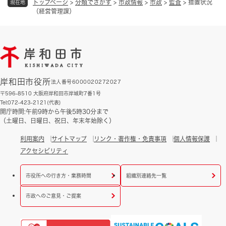
トップページ
>
分類でさがす
>
市政情報
>
市政
>
監査
>
措置状況
現在地
（経営管理課）
岸和田市役所
法人番号6000020272027
〒596-8510 大阪府岸和田市岸城町7番1号
Tel:072-423-2121(代表)
開庁時間:午前9時から午後5時30分まで
（土曜日、日曜日、祝日、年末年始除く）
利用案内
サイトマップ
リンク・著作権・免責事項
個人情報保護
アクセシビリティ
市役所への行き方・業務時間
組織別連絡先一覧
市政へのご意見・ご提案