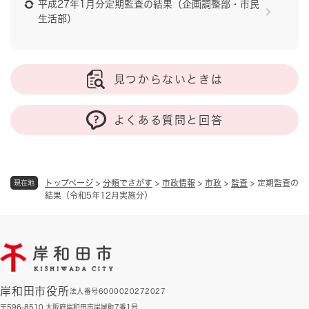
平成27年1月分定期監査の結果（企画調整部・市民
生活部）
見つからないときは
よくある質問と回答
トップページ
>
分類でさがす
>
市政情報
>
市政
>
監査
>
定期監査の
現在地
結果（令和5年12月実施分）
岸和田市役所
法人番号6000020272027
〒596-8510 大阪府岸和田市岸城町7番1号