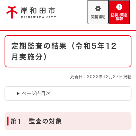
ペ
メニューを飛ばして本文へ
ー
閲
防
ジ
覧
災
の
補
・
先
助
緊
頭
Foreign language
本
急
で
防災・緊急情報
救急・消防
定期監査の結果（令和5年12
文
情
す
報
。
月実施分）
やさしい日本語
ハザードマップ
AED設置箇所
文字サイズ
拡大
標準
更新日：2023年12月27日掲載
とじる
背景色変更
白
黒
青
ページ内目次
とじる
第1 監査の対象