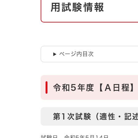
自然・環境・公園
用試験情報
住宅
引っ越し
おくやみ
男女共同参画
地域コミュニティ
ティア・協働
道路・河川・交通
ページ内目次
まちづくり
文化
国際交流
令和5年度【Ａ日程
とじる
第1次試験（適性・記
試験日 令和5年5月14日