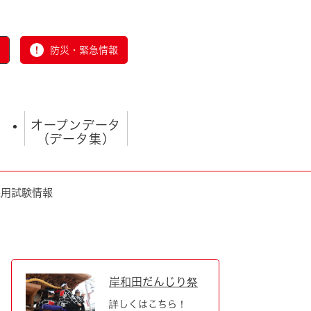
防災・緊急情報
オープンデータ
（データ集）
採用試験情報
とじる
岸和田だんじり祭
詳しくはこちら！