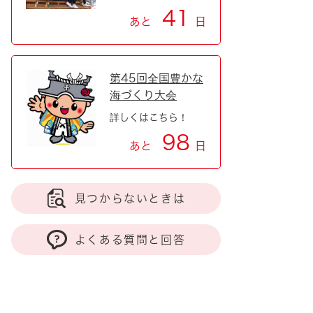
41
あと
日
第45回全国豊かな
海づくり大会
詳しくはこちら！
98
あと
日
見つからないときは
よくある質問と回答