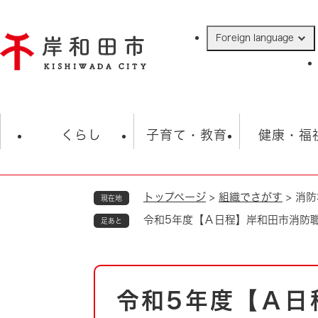
ペ
ー
Foreign language
ジ
の
先
頭
で
防災・緊急情報
救急・消防
ハ
す
くらし
子育て・教育
健康・福
。
トップページ
>
組織でさがす
>
消防
現在地
相談
学校
住民票・戸籍
観光
福祉・
令和5年度【Ａ日程】岸和田市消防
足あと
税金
保険・年金
歴史
ごみ・衛生・動物
救急・消防
本
令和5年度【Ａ日
防災・防犯
文
上水道・下水道