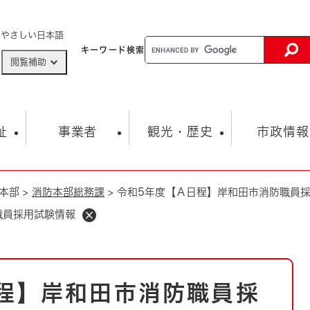
メニューを飛ばして本文へ
やさしい日本語
キーワード
検索
閲覧補助
ザードマップ
AED設置箇所
祉
事業者
観光・歴史
市政情報
本部
>
消防本部総務課
>
令和5年度【Ａ日程】岸和田市消防職員
健康・生活
子育て
市の概要
入札・契約情報
観光スポット
生涯学習・スポーツ
オープンデータ
総合計画
まちづくり・協働
職員採用試験情報
行財政
産業振興
動画情報
人権・平和
税金
とじる
とじる
市政
環境
職員採用情報
福祉・介護
とじる
程】岸和田市消防職員採
市役所・施設の案内