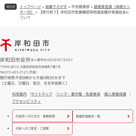
トップページ
>
組織でさがす
>
市民健康部
>
健康推進課（保健セン
現在地
ター内）
>
【受付終了】岸和田市医療機関等物価高騰対策補助金に
ついて
岸和田市役所
法人番号6000020272027
〒596-8510 大阪府岸和田市岸城町7番1号
Tel:072-423-2121(代表)
開庁時間:午前9時から午後5時30分まで
（土曜日、日曜日、祝日、年末年始除く）
利用案内
サイトマップ
リンク・著作権・免責事項
個人情報保護
アクセシビリティ
市役所への行き方・業務時間
組織別連絡先一覧
市政へのご意見・ご提案