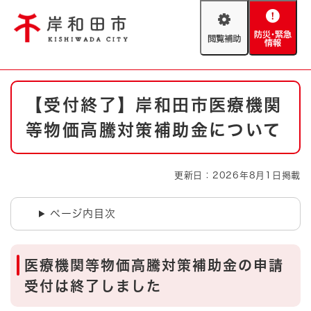
ペ
メニューを飛ばして本文へ
ー
閲
防
ジ
覧
災
の
補
・
先
助
緊
頭
Foreign language
本
急
で
防災・緊急情報
救急・消防
【受付終了】岸和田市医療機関
文
情
す
報
。
等物価高騰対策補助金について
やさしい日本語
ハザードマップ
AED設置箇所
文字サイズ
拡大
標準
更新日：2026年8月1日掲載
とじる
背景色変更
白
黒
青
ページ内目次
とじる
医療機関等物価高騰対策補助金の申請
受付は終了しました