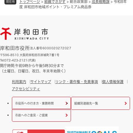
トップページ
>
組織でさがす
>
総合政策部
>
成長戦略課
>
令和8年
現在地
度 岸和田市地域ポイント・プレミアム商品券
岸和田市役所
法人番号6000020272027
〒596-8510 大阪府岸和田市岸城町7番1号
Tel:072-423-2121(代表)
開庁時間:午前9時から午後5時30分まで
（土曜日、日曜日、祝日、年末年始除く）
利用案内
サイトマップ
リンク・著作権・免責事項
個人情報保護
アクセシビリティ
市役所への行き方・業務時間
組織別連絡先一覧
市政へのご意見・ご提案