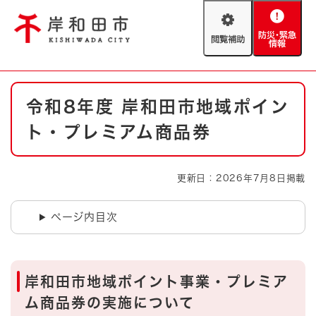
ペ
メニューを飛ばして本文へ
ー
閲
防
ジ
覧
災
の
補
・
先
助
緊
頭
Foreign language
本
急
で
防災・緊急情報
救急・消防
令和8年度 岸和田市地域ポイン
文
情
す
報
。
ト・プレミアム商品券
やさしい日本語
ハザードマップ
AED設置箇所
文字サイズ
拡大
標準
更新日：2026年7月8日掲載
とじる
背景色変更
白
黒
青
ページ内目次
とじる
岸和田市地域ポイント事業・プレミア
ム商品券の実施について