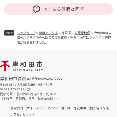
よくある質問と回答
トップページ
>
組織でさがす
>
建設部
>
公園緑地課
>
令和8年度以
現在地
降の岸和田市中央公園等及び体育館・運動広場等について指定管理
者が議決されました。
岸和田市役所
法人番号6000020272027
〒596-8510 大阪府岸和田市岸城町7番1号
Tel:072-423-2121(代表)
開庁時間:午前9時から午後5時30分まで
（土曜日、日曜日、祝日、年末年始除く）
利用案内
サイトマップ
リンク・著作権・免責事項
個人情報保護
アクセシビリティ