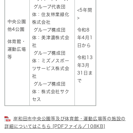
グループ代表団
<5年間
体：住友林業緑化
>
中央公園
株式会社
他4公園
グループ構成団
令和8
体：美津濃株式会
年4月1
体育館・
社
日から
運動広場
グループ構成団
等
令和13
体：ミズノスポー
年3月
ツサービス株式会
31日ま
社
で
​ グループ構成団
体：株式会社サク
セス
岸和田市中央公園等及び体育館・運動広場等の施設の
詳細についてはこちら [PDFファイル／108KB]