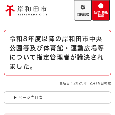
ペ
メニューを飛ばして本文へ
ー
閲
防
ジ
覧
災
の
補
・
先
助
緊
頭
Foreign language
本
急
で
防災・緊急情報
救急・消防
令和8年度以降の岸和田市中央
文
情
す
報
。
公園等及び体育館・運動広場等
やさしい日本語
ハザードマップ
AED設置箇所
について指定管理者が議決され
文字サイズ
拡大
標準
ました。
とじる
背景色変更
白
黒
青
更新日：2025年12月19日掲載
とじる
ページ内目次