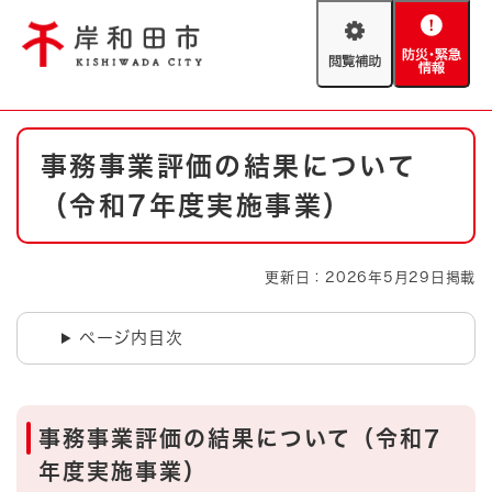
ペ
メニューを飛ばして本文へ
ー
閲
防
ジ
覧
災
の
補
・
先
助
緊
頭
Foreign language
本
急
で
防災・緊急情報
救急・消防
事務事業評価の結果について
文
情
す
報
。
（令和7年度実施事業）
やさしい日本語
ハザードマップ
AED設置箇所
文字サイズ
拡大
標準
更新日：2026年5月29日掲載
とじる
背景色変更
白
黒
青
ページ内目次
とじる
事務事業評価の結果について（令和7
年度実施事業）