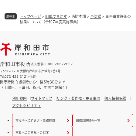
トップページ
>
組織でさがす
>
消防本部
>
予防課
>
事務事業評価の
現在地
結果について（令和7年度実施事業）
岸和田市役所
法人番号6000020272027
〒596-8510 大阪府岸和田市岸城町7番1号
Tel:072-423-2121(代表)
開庁時間:午前9時から午後5時30分まで
（土曜日、日曜日、祝日、年末年始除く）
利用案内
サイトマップ
リンク・著作権・免責事項
個人情報保護
アクセシビリティ
市役所への行き方・業務時間
組織別連絡先一覧
市政へのご意見・ご提案