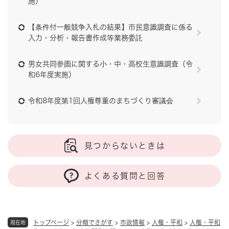
施）
【条件付一般競争入札の結果】市民意識調査に係る
入力・分析・報告書作成等業務委託
男女共同参画に関する小・中・高校生意識調査（令
和6年度実施）
令和8年度第1回人権尊重のまちづくり審議会
見つからないときは
よくある質問と回答
トップページ
>
分類でさがす
>
市政情報
>
人権・平和
>
人権・平和
現在地