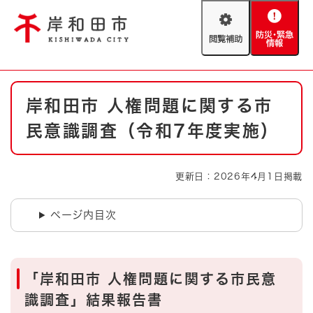
ペ
メニューを飛ばして本文へ
ー
閲
防
ジ
覧
災
の
補
・
先
助
緊
頭
Foreign language
本
急
で
防災・緊急情報
救急・消防
岸和田市 人権問題に関する市
文
情
す
報
。
民意識調査（令和7年度実施）
やさしい日本語
ハザードマップ
AED設置箇所
文字サイズ
拡大
標準
更新日：2026年4月1日掲載
とじる
背景色変更
白
黒
青
ページ内目次
とじる
「岸和田市 人権問題に関する市民意
識調査」結果報告書