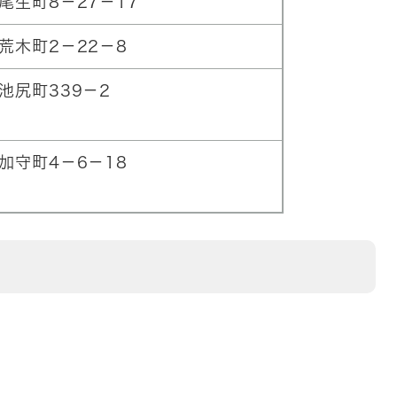
尾生町8－27－17
荒木町2－22－8
池尻町339－2
加守町4－6－18