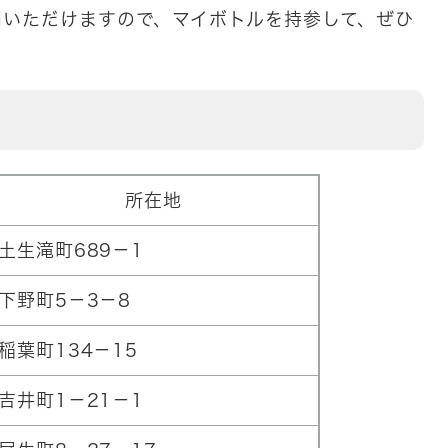
用いただけますので、マイボトルを持参して、ぜひ
所在地
土生滝町689－1
下野町5－3－8
稲葉町134－15
吉井町1－21－1