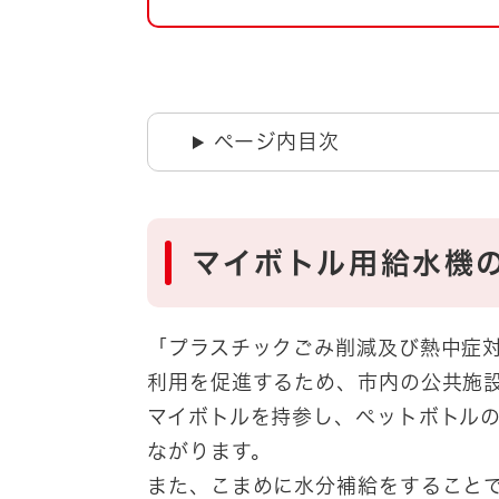
自然・環境・公園
住宅
引っ越し
おくやみ
男女共同参画
地域コミュニティ
ページ内目次
ティア・協働
道路・河川・交通
まちづくり
文化
国際交流
マイボトル用給水機
とじる
​「プラスチックごみ削減及び熱中症
利用を促進するため、市内の公共施
マイボトルを持参し、ペットボトル
ながります。
また、こまめに水分補給をすること