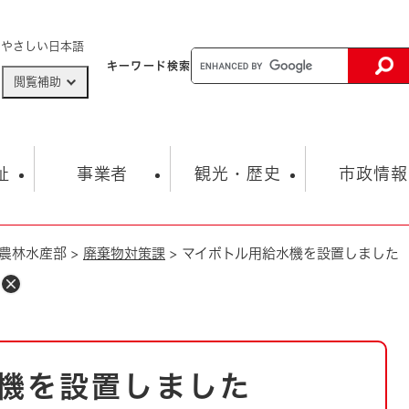
メニューを飛ばして本文へ
やさしい日本語
キーワード
検索
閲覧補助
ザードマップ
AED設置箇所
祉
事業者
観光・歴史
市政情報
農林水産部
>
廃棄物対策課
>
マイボトル用給水機を設置しました
健康・生活
子育て
市の概要
入札・契約情報
観光スポット
生涯学習・スポーツ
オープンデータ
総合計画
まちづくり・協働
行財政
産業振興
動画情報
人権・平和
税金
とじる
とじる
市政
環境
職員採用情報
福祉・介護
とじる
機を設置しました
市役所・施設の案内