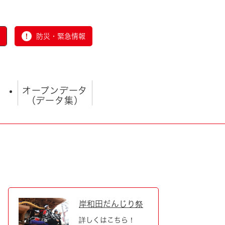
防災・緊急情報
オープンデータ
（データ集）
とじる
岸和田だんじり祭
詳しくはこちら！