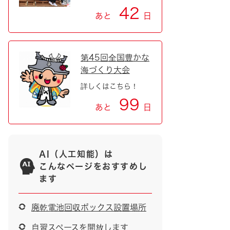
42
あと
日
第45回全国豊かな
海づくり大会
詳しくはこちら！
99
あと
日
AI（人工知能）は
こんなページをおすすめし
ます
廃乾電池回収ボックス設置場所
自習スペースを開放します