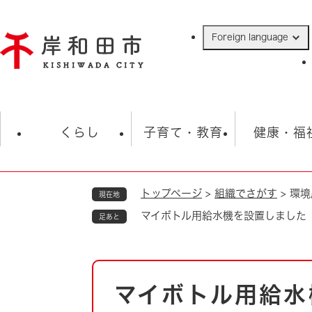
ペ
ー
Foreign language
ジ
の
先
頭
で
防災・緊急情報
救急・消防
ハ
す
くらし
子育て・教育
健康・福
。
トップページ
>
組織でさがす
>
環境
現在地
相談
学校
住民票・戸籍
観光
福祉・
マイボトル用給水機を設置しました
足あと
税金
保険・年金
歴史
ごみ・衛生・動物
救急・消防
本
マイボトル用給水
防災・防犯
文
上水道・下水道