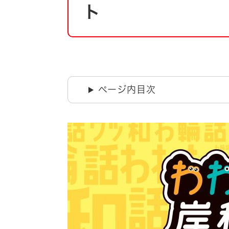
自然・環境・公園
ト
住宅
引っ越し
おくやみ
男女共同参画
地域コミュニティ
ティア・協働
道路・河川・交通
ページ内目次
まちづくり
文化
国際交流
とじる