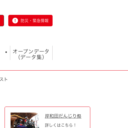
防災・緊急情報
オープンデータ
（データ集）
スト
とじる
岸和田だんじり祭
詳しくはこちら！