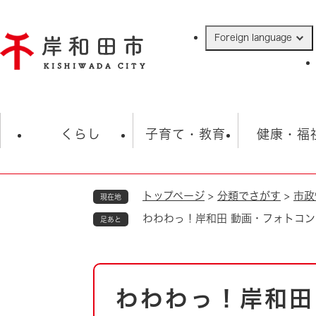
ペ
ー
Foreign language
ジ
の
先
頭
で
防災・緊急情報
救急・消防
ハ
す
くらし
子育て・教育
健康・福
。
トップページ
>
分類でさがす
>
市政
現在地
相談
学校
住民票・戸籍
観光
福祉・
わわわっ！岸和田 動画・フォトコン
足あと
税金
保険・年金
歴史
ごみ・衛生・動物
救急・消防
本
わわわっ！岸和田
防災・防犯
文
上水道・下水道