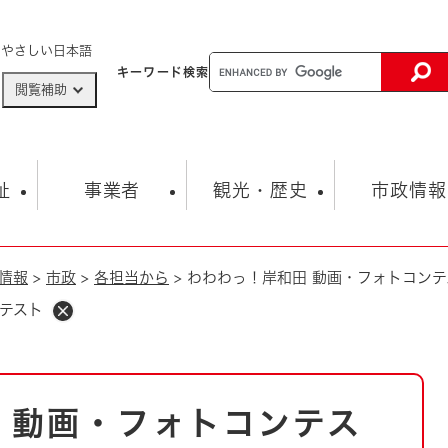
メニューを飛ばして本文へ
やさしい日本語
キーワード
検索
閲覧補助
ザードマップ
AED設置箇所
祉
事業者
観光・歴史
市政情報
情報
>
市政
>
各担当から
>
わわわっ！岸和田 動画・フォトコンテ
健康・生活
子育て
市の概要
入札・契約情報
観光スポット
生涯学習・スポーツ
オープンデータ
総合計画
まちづくり・協働
テスト
行財政
産業振興
動画情報
人権・平和
税金
とじる
とじる
市政
環境
職員採用情報
福祉・介護
とじる
 動画・フォトコンテス
市役所・施設の案内