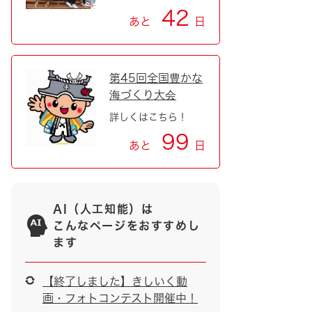
42
あと
日
第45回全国豊かな
海づくり大会
詳しくはこちら！
99
あと
日
AI（人工知能）は
こんなページをおすすめし
ます
【終了しました】きしいく動
画・フォトコンテスト開催中！