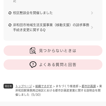
た
校区懇談会を開催しました
岸和田市地域生活支援事業（移動支援）の請求事務
手続き変更に関するQ
見つからないときは
よくある質問と回答
トップページ
>
組織でさがす
>
まちづくり推進部
>
都市計画課
>
東
現在地
岸和田駅東側周辺地区における都市計画変更案に関する説明会を開
催しました（5/30）