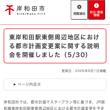
ペ
メニューを飛ばして本文へ
ー
閲
防
ジ
覧
災
の
補
・
先
助
緊
頭
Foreign language
本
急
で
防災・緊急情報
救急・消防
東岸和田駅東側周辺地区におけ
文
情
す
報
。
る都市計画変更案に関する説明
やさしい日本語
ハザードマップ
AED設置箇所
会を開催しました（5/30）
文字サイズ
拡大
標準
とじる
更新日：2026年6月1日掲載
背景色変更
白
黒
青
ページ内目次
とじる
岸和田市では、都市計画マスタープラン等に基づき、JR阪
和線東岸和田駅東側周辺地区における都市計画変更を予定