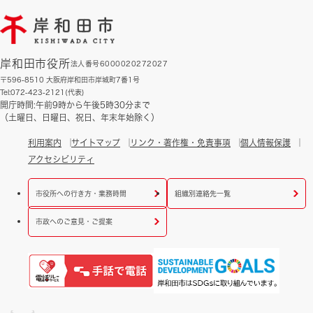
岸和田市役所
法人番号6000020272027
〒596-8510 大阪府岸和田市岸城町7番1号
Tel:072-423-2121(代表)
開庁時間:午前9時から午後5時30分まで
（土曜日、日曜日、祝日、年末年始除く）
利用案内
サイトマップ
リンク・著作権・免責事項
個人情報保護
アクセシビリティ
市役所への行き方・業務時間
組織別連絡先一覧
市政へのご意見・ご提案