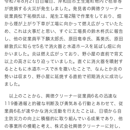
令和7年8月21日日曜日、岸和田市土生滝町地内で枯草等
が焼損する火災が発生しました。発見者の興徳クリーナー
従業員松下祐樹氏は、尾生工場2階で作業をしており、畑
から煙が上がり下草が工場に向かって燃え広がっていたた
め、これは火事だと思い、すぐに工場長の鈴木柊氏に報告
し、他の従業員平下麟太郎氏、原田竜幸氏、蔦葵氏、原田
緋敦氏に知らせ5名で消火器と水道ホースを延ばし畑に向
かいました。炎は燃え広がっており、野小屋の直前で背丈
以上の高さになり迫っていました。直ぐに消火器を噴射す
るとともに水道ホースで水を撒いたことで、なんとか炎の
勢いは収まり、野小屋に延焼する直前で初期消火に成功し
ました。
以上のことから、興徳クリーナー従業員6名の迅速な
119番通報と的確な判断及び勇気ある行動とあわせて、従
業員6名が速やかな消火活動を行えたことは、日頃から自
主防災力の向上に積極的に取り組んでいる成果であり、他
の事業所の模範と考え、株式会社興徳クリーナーに対し、