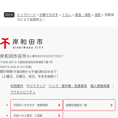
トップページ
>
分類でさがす
>
くらし
>
救急・消防
>
消防
>
初期消
現在地
火により延焼防止！
岸和田市役所
法人番号6000020272027
〒596-8510 大阪府岸和田市岸城町7番1号
Tel:072-423-2121(代表)
開庁時間:午前9時から午後5時30分まで
（土曜日、日曜日、祝日、年末年始除く）
利用案内
サイトマップ
リンク・著作権・免責事項
個人情報保護
アクセシビリティ
市役所への行き方・業務時間
組織別連絡先一覧
市政へのご意見・ご提案