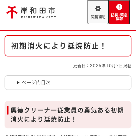
ペ
メニューを飛ばして本文へ
ー
閲
防
ジ
覧
災
の
補
・
先
助
緊
頭
Foreign language
本
急
で
防災・緊急情報
救急・消防
初期消火により延焼防止！
文
情
す
報
。
やさしい日本語
ハザードマップ
AED設置箇所
更新日：2025年10月7日掲載
文字サイズ
拡大
標準
とじる
ページ内目次
背景色変更
白
黒
青
とじる
興徳クリーナー従業員の勇気ある初期
消火により延焼防止！