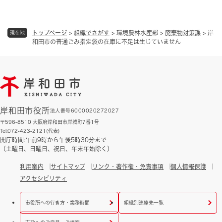
トップページ
>
組織でさがす
>
環境農林水産部
>
廃棄物対策課
>
岸
現在地
和田市の普通ごみ指定袋の在庫に不足は生じていません
岸和田市役所
法人番号6000020272027
〒596-8510 大阪府岸和田市岸城町7番1号
Tel:072-423-2121(代表)
開庁時間:午前9時から午後5時30分まで
（土曜日、日曜日、祝日、年末年始除く）
利用案内
サイトマップ
リンク・著作権・免責事項
個人情報保護
アクセシビリティ
市役所への行き方・業務時間
組織別連絡先一覧