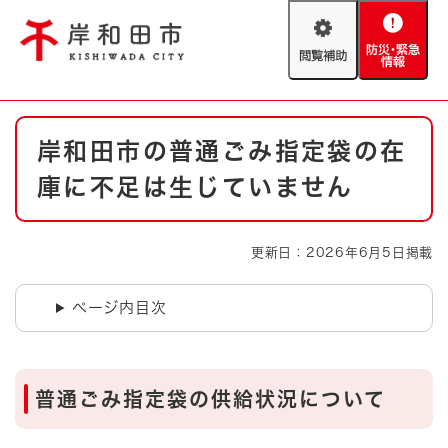
ペ
メニューを飛ばして本文へ
ー
閲
防
ジ
覧
災
の
補
・
先
助
緊
頭
Foreign language
本
急
で
防災・緊急情報
救急・消防
岸和田市の普通ごみ指定袋の在
文
情
す
報
。
庫に不足は生じていません
やさしい日本語
ハザードマップ
AED設置箇所
文字サイズ
拡大
標準
更新日：2026年6月5日掲載
とじる
背景色変更
白
黒
青
ページ内目次
とじる
普通ごみ​指定袋の供給状況について