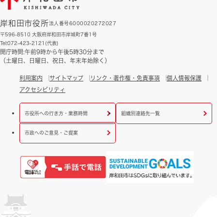
岸和田市役所
法人番号6000020272027
〒596-8510 大阪府岸和田市岸城町7番1号
Tel:072-423-2121(代表)
開庁時間:午前9時から午後5時30分まで
（土曜日、日曜日、祝日、年末年始除く）
利用案内
サイトマップ
リンク・著作権・免責事項
個人情報保護
アクセシビリティ
市役所への行き方・業務時間
組織別連絡先一覧
市政へのご意見・ご提案