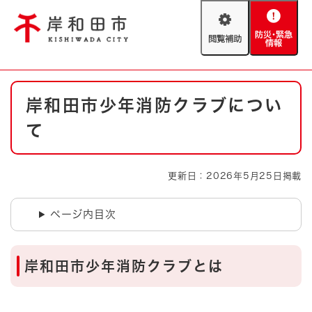
ペ
メニューを飛ばして本文へ
ー
閲
防
ジ
覧
災
の
補
・
先
助
緊
頭
Foreign language
本
急
で
防災・緊急情報
救急・消防
岸和田市少年消防クラブについ
文
情
す
報
。
て
やさしい日本語
ハザードマップ
AED設置箇所
文字サイズ
拡大
標準
更新日：2026年5月25日掲載
とじる
背景色変更
白
黒
青
ページ内目次
とじる
岸和田市少年消防クラブとは