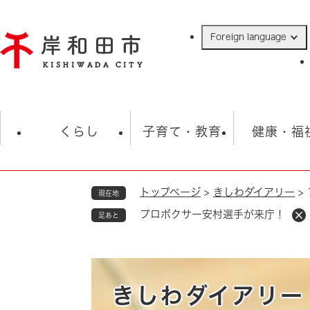
ペ
ー
Foreign language
ジ
の
先
頭
で
防災・緊急情報
救急・消防
ハ
す
くらし
子育て・教育
健康・福
。
トップページ
>
きしわダイアリー
>
現在地
相談
学校
住民票・戸籍
観光
福祉・
プロボクサー安村選手が来庁！
足あと
税金
保険・年金
歴史
ごみ・衛生・動物
救急・消防
防災・防犯
上水道・下水道
きしわダイアリー