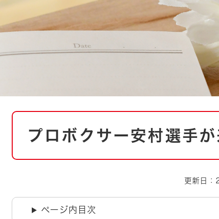
とじる
とじる
・ボラン
本
プロボクサー安村選手が
文
更新日：2
ページ内目次