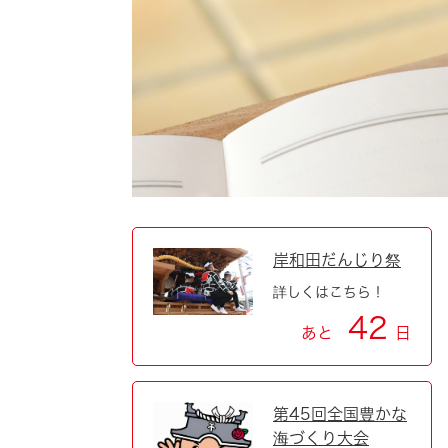
自然・環境・公園
住宅
引っ越し
おくやみ
男女共同参画
地域コミュニティ
ティア・協働
道路・河川・交通
まちづくり
文化
国際交流
岸和田だんじり祭
詳しくはこちら！
とじる
42
あと
日
第45回全国豊かな
海づくり大会