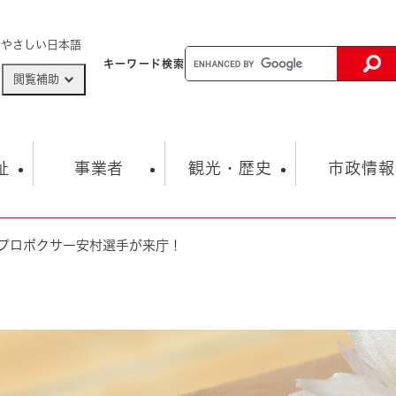
メニューを飛ばして本文へ
やさしい日本語
キーワード
検索
閲覧補助
ザードマップ
AED設置箇所
祉
事業者
観光・歴史
市政情報
プロボクサー安村選手が来庁！
健康・生活
子育て
市の概要
入札・契約情報
観光スポット
生涯学習・スポーツ
オープンデータ
総合計画
まちづくり・協働
行財政
産業振興
動画情報
人権・平和
税金
とじる
とじる
市政
環境
職員採用情報
福祉・介護
とじる
市役所・施設の案内