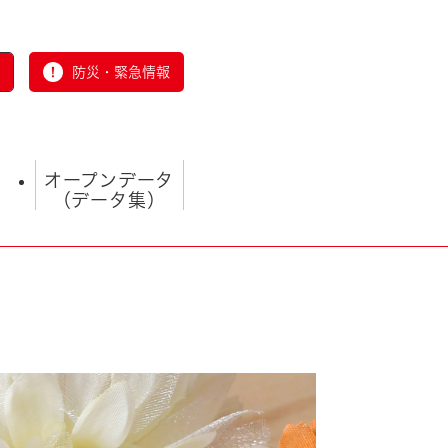
防災・緊急情報
オープンデータ
（データ集）
とじる