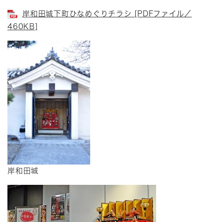
岸和田城下町ひなめぐりチラシ [PDFファイル／
460KB]
岸和田城