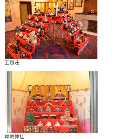
五風荘
岸城神社