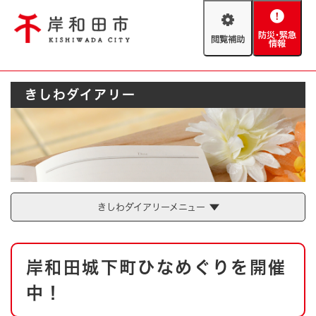
ペ
メニューを飛ばして本文へ
ー
閲
防
ジ
覧
災
の
補
・
先
助
緊
頭
Foreign language
きしわダイアリー
急
で
防災・緊急情報
救急・消防
情
す
報
。
やさしい日本語
ハザードマップ
AED設置箇所
文字サイズ
拡大
標準
とじる
背景色変更
白
黒
青
きしわダイアリーメニュー
とじる
本
岸和田城下町ひなめぐりを開催
文
中！