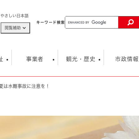
メニューを飛ばして本文へ
やさしい日本語
キーワード
検索
閲覧補助
ザードマップ
AED設置箇所
祉
事業者
観光・歴史
市政情報
夏は水難事故に注意を！
健康・生活
子育て
市の概要
入札・契約情報
観光スポット
生涯学習・スポーツ
オープンデータ
総合計画
まちづくり・協働
行財政
産業振興
動画情報
人権・平和
税金
とじる
とじる
市政
環境
職員採用情報
福祉・介護
とじる
市役所・施設の案内