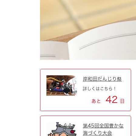
自然・環境・公園
住宅
引っ越し
おくやみ
男女共同参画
地域コミュニティ
ティア・協働
道路・河川・交通
まちづくり
文化
国際交流
岸和田だんじり祭
詳しくはこちら！
とじる
42
あと
日
第45回全国豊かな
海づくり大会