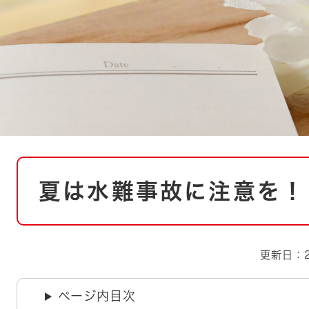
とじる
とじる
・ボラン
本
夏は水難事故に注意を！
文
更新日：2
ページ内目次