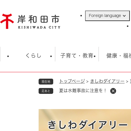
ペ
ー
Foreign language
ジ
の
先
頭
で
防災・緊急情報
救急・消防
ハ
す
くらし
子育て・教育
健康・福
。
トップページ
>
きしわダイアリー
>
現在地
相談
学校
住民票・戸籍
観光
福祉・
夏は水難事故に注意を！
足あと
税金
保険・年金
歴史
ごみ・衛生・動物
救急・消防
防災・防犯
上水道・下水道
きしわダイアリー