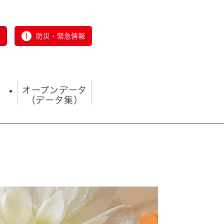
防災・緊急情報
オープンデータ
（データ集）
とじる