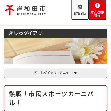
ペ
メニューを飛ばして本文へ
ー
閲
防
ジ
覧
災
の
補
・
先
助
緊
頭
Foreign language
きしわダイアリー
急
で
防災・緊急情報
救急・消防
情
す
報
。
やさしい日本語
ハザードマップ
AED設置箇所
文字サイズ
拡大
標準
とじる
背景色変更
白
黒
青
きしわダイアリーメニュー
とじる
本
熱戦！市民スポーツカーニバ
文
ル！