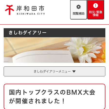
ペ
メニューを飛ばして本文へ
ー
閲
防
ジ
覧
災
の
補
・
先
助
緊
頭
Foreign language
きしわダイアリー
急
で
防災・緊急情報
救急・消防
情
す
報
。
やさしい日本語
ハザードマップ
AED設置箇所
文字サイズ
拡大
標準
とじる
背景色変更
白
黒
青
きしわダイアリーメニュー
とじる
本
国内トップクラスのBMX大会
文
が開催されました！