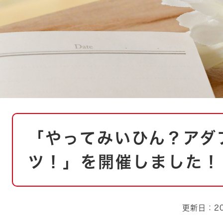
とじる
とじる
・ボラン
本
「やってみいひん？アダ
文
ツ！」を開催しました！
更新日：20