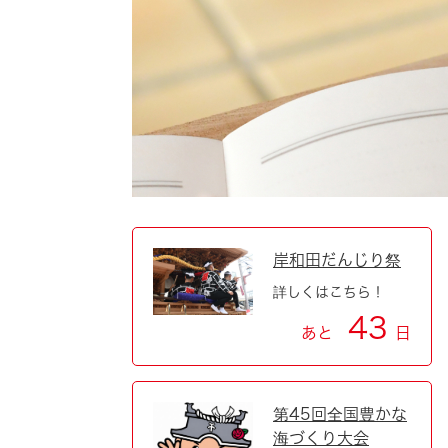
自然・環境・公園
住宅
引っ越し
おくやみ
男女共同参画
地域コミュニティ
ティア・協働
道路・河川・交通
まちづくり
文化
国際交流
岸和田だんじり祭
詳しくはこちら！
とじる
43
あと
日
第45回全国豊かな
海づくり大会