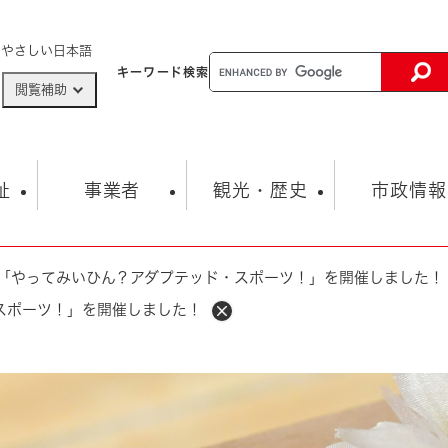
メニューを飛ばして本文へ
やさしい日本語
キーワード
検索
閲覧補助
ザードマップ
AED設置箇所
祉
事業者
観光・歴史
市政情報
「やってみいひん？アダプテッド・スポーツ！」を開催しました！
健康・生活
子育て
市の概要
入札・契約情報
観光スポット
生涯学習・スポーツ
オープンデータ
総合計画
まちづくり・協働
スポーツ！」を開催しました！
行財政
産業振興
動画情報
人権・平和
税金
とじる
とじる
市政
環境
職員採用情報
福祉・介護
とじる
市役所・施設の案内