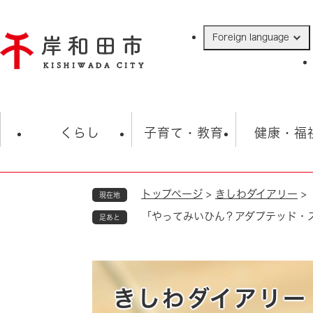
ペ
ー
Foreign language
ジ
の
先
頭
で
防災・緊急情報
救急・消防
ハ
す
くらし
子育て・教育
健康・福
。
トップページ
>
きしわダイアリー
>
現在地
相談
学校
住民票・戸籍
観光
福祉・
「やってみいひん？アダプテッド・
足あと
税金
保険・年金
歴史
ごみ・衛生・動物
救急・消防
防災・防犯
上水道・下水道
きしわダイアリー