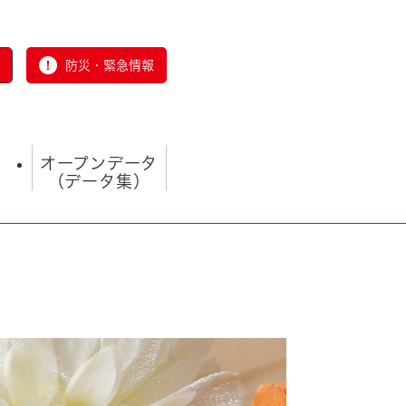
防災・緊急情報
オープンデータ
（データ集）
とじる