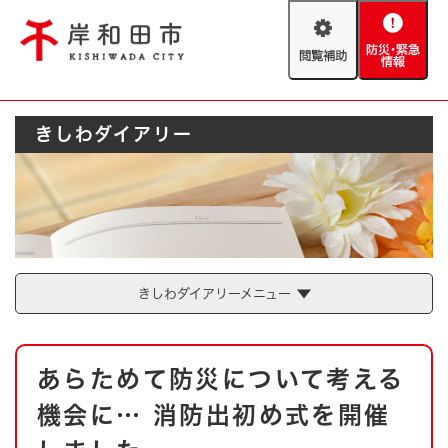
ペ
メニューを飛ばして本文へ
ー
閲
防
ジ
覧
災
の
補
・
先
助
緊
頭
Foreign language
きしわダイアリー
急
で
防災・緊急情報
救急・消防
情
す
報
。
やさしい日本語
ハザードマップ
AED設置箇所
文字サイズ
拡大
標準
とじる
背景色変更
白
黒
青
きしわダイアリーメニュー
とじる
本
あらためて防災について考える
文
機会に… 消防出初め式を開催