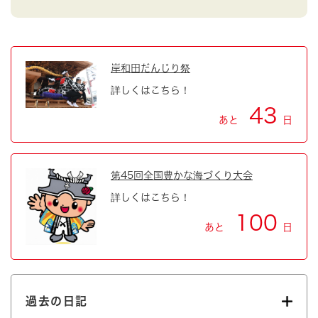
岸和田だんじり祭
詳しくはこちら！
43
あと
日
第45回全国豊かな海づくり大会
詳しくはこちら！
100
あと
日
過去の日記