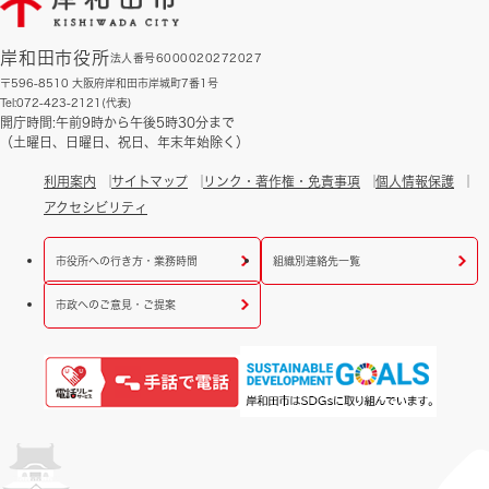
岸和田市役所
法人番号6000020272027
〒596-8510 大阪府岸和田市岸城町7番1号
Tel:072-423-2121(代表)
開庁時間:午前9時から午後5時30分まで
（土曜日、日曜日、祝日、年末年始除く）
利用案内
サイトマップ
リンク・著作権・免責事項
個人情報保護
アクセシビリティ
市役所への行き方・業務時間
組織別連絡先一覧
市政へのご意見・ご提案