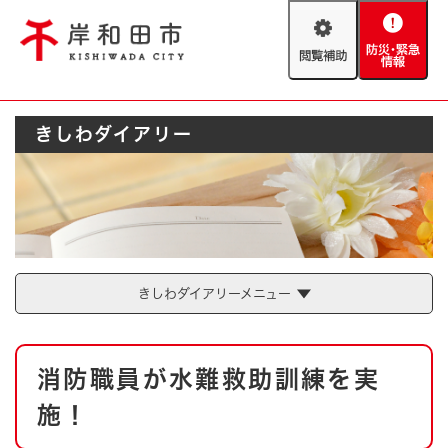
ペ
メニューを飛ばして本文へ
ー
閲
防
ジ
覧
災
の
補
・
先
助
緊
頭
Foreign language
きしわダイアリー
急
で
防災・緊急情報
救急・消防
情
す
報
。
やさしい日本語
ハザードマップ
AED設置箇所
文字サイズ
拡大
標準
とじる
背景色変更
白
黒
青
きしわダイアリーメニュー
とじる
本
消防職員が水難救助訓練を実
文
施！