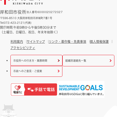
岸和田市役所
法人番号6000020272027
〒596-8510 大阪府岸和田市岸城町7番1号
Tel:072-423-2121(代表)
開庁時間:午前9時から午後5時30分まで
（土曜日、日曜日、祝日、年末年始除く）
利用案内
サイトマップ
リンク・著作権・免責事項
個人情報保護
アクセシビリティ
市役所への行き方・業務時間
組織別連絡先一覧
市政へのご意見・ご提案