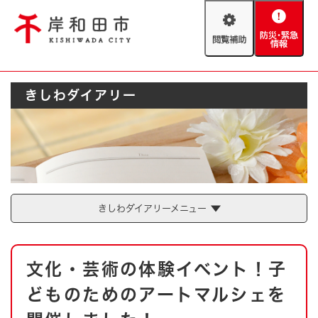
ペ
メニューを飛ばして本文へ
ー
閲
防
ジ
覧
災
の
補
・
先
助
緊
頭
Foreign language
きしわダイアリー
急
で
防災・緊急情報
救急・消防
情
す
報
。
やさしい日本語
ハザードマップ
AED設置箇所
文字サイズ
拡大
標準
とじる
背景色変更
白
黒
青
きしわダイアリーメニュー
とじる
本
文化・芸術の体験イベント！子
文
どものためのアートマルシェを