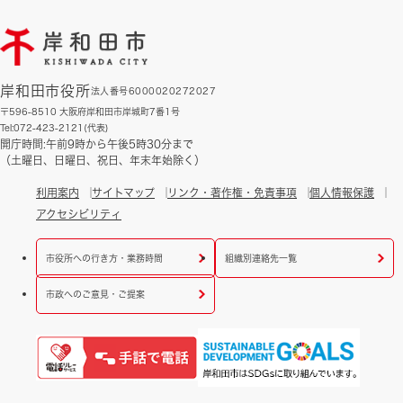
岸和田市役所
法人番号6000020272027
〒596-8510 大阪府岸和田市岸城町7番1号
Tel:072-423-2121(代表)
開庁時間:午前9時から午後5時30分まで
（土曜日、日曜日、祝日、年末年始除く）
利用案内
サイトマップ
リンク・著作権・免責事項
個人情報保護
アクセシビリティ
市役所への行き方・業務時間
組織別連絡先一覧
市政へのご意見・ご提案