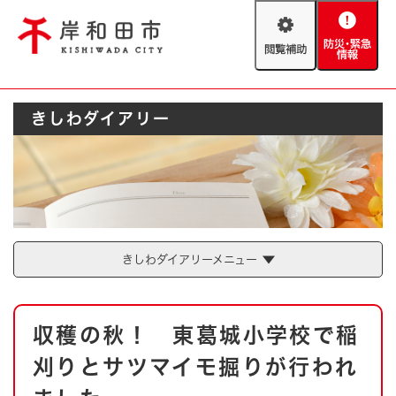
ペ
メニューを飛ばして本文へ
ー
閲
防
ジ
覧
災
の
補
・
先
助
緊
頭
Foreign language
きしわダイアリー
急
で
防災・緊急情報
救急・消防
情
す
報
。
やさしい日本語
ハザードマップ
AED設置箇所
文字サイズ
拡大
標準
とじる
背景色変更
白
黒
青
きしわダイアリーメニュー
とじる
本
収穫の秋！ 東葛城小学校で稲
文
刈りとサツマイモ掘りが行われ