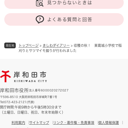
見つからないときは
よくある質問と回答
トップページ
>
きしわダイアリー
>
収穫の秋！ 東葛城小学校で稲
現在地
刈りとサツマイモ掘りが行われました
岸和田市役所
法人番号6000020272027
〒596-8510 大阪府岸和田市岸城町7番1号
Tel:072-423-2121(代表)
開庁時間:午前9時から午後5時30分まで
（土曜日、日曜日、祝日、年末年始除く）
利用案内
サイトマップ
リンク・著作権・免責事項
個人情報保護