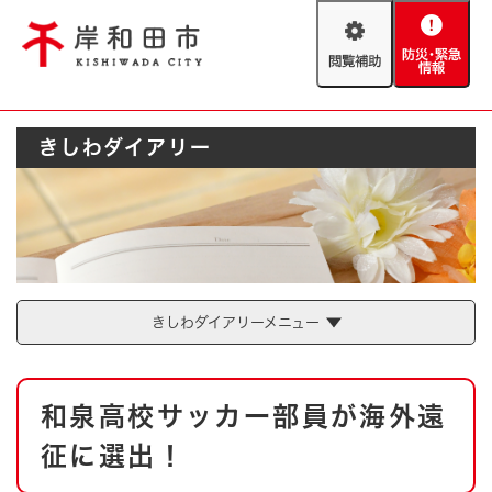
ペ
メニューを飛ばして本文へ
ー
閲
防
ジ
覧
災
の
補
・
先
助
緊
頭
Foreign language
きしわダイアリー
急
で
防災・緊急情報
救急・消防
情
す
報
。
やさしい日本語
ハザードマップ
AED設置箇所
文字サイズ
拡大
標準
とじる
背景色変更
白
黒
青
きしわダイアリーメニュー
とじる
本
和泉高校サッカー部員が海外遠
文
征に選出！