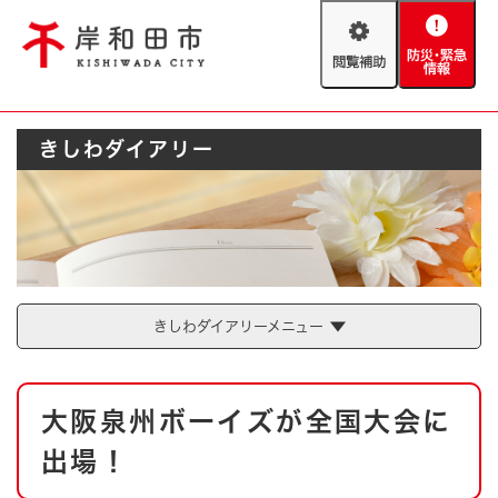
ペ
メニューを飛ばして本文へ
ー
閲
防
ジ
覧
災
の
補
・
先
助
緊
頭
Foreign language
きしわダイアリー
急
で
防災・緊急情報
救急・消防
情
す
報
。
やさしい日本語
ハザードマップ
AED設置箇所
文字サイズ
拡大
標準
とじる
背景色変更
白
黒
青
きしわダイアリーメニュー
とじる
本
大阪泉州ボーイズが全国大会に
文
出場！