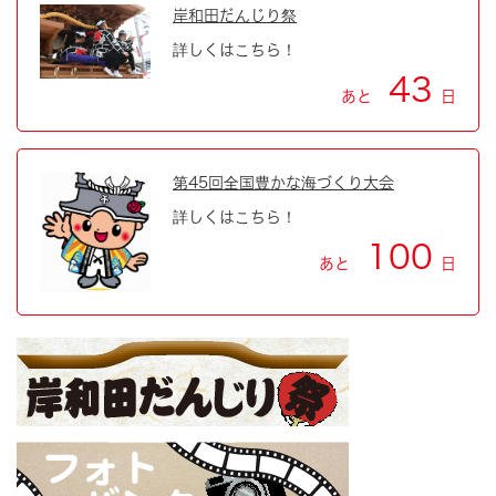
岸和田だんじり祭
詳しくはこちら！
43
あと
日
第45回全国豊かな海づくり大会
詳しくはこちら！
100
あと
日