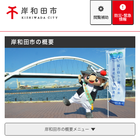
ペ
メニューを飛ばして本文へ
ー
閲
防
ジ
覧
災
の
補
・
先
助
緊
頭
Foreign language
岸和田市の概要
急
で
防災・緊急情報
救急・消防
情
す
報
。
やさしい日本語
ハザードマップ
AED設置箇所
文字サイズ
拡大
標準
とじる
背景色変更
白
黒
青
とじる
岸和田市の概要メニュー