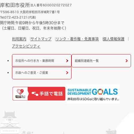
岸和田市役所
法人番号6000020272027
〒596-8510 大阪府岸和田市岸城町7番1号
Tel:072-423-2121(代表)
開庁時間:午前9時から午後5時30分まで
（土曜日、日曜日、祝日、年末年始除く）
利用案内
サイトマップ
リンク・著作権・免責事項
個人情報保護
アクセシビリティ
市役所への行き方・業務時間
組織別連絡先一覧
市政へのご意見・ご提案