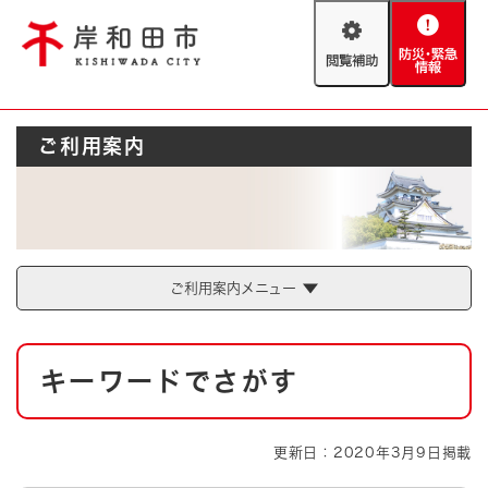
ペ
メニューを飛ばして本文へ
ー
閲
防
ジ
覧
災
の
補
・
先
助
緊
頭
Foreign language
ご利用案内
急
で
防災・緊急情報
救急・消防
情
す
報
。
やさしい日本語
ハザードマップ
AED設置箇所
文字サイズ
拡大
標準
とじる
ご利用案内メニュー
背景色変更
白
黒
青
本
キーワードでさがす
文
とじる
更新日：2020年3月9日掲載