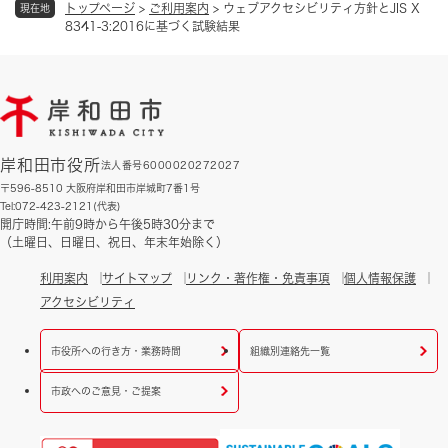
トップページ
>
ご利用案内
>
ウェブアクセシビリティ方針とJIS X
現在地
8341-3:2016に基づく試験結果
岸和田市役所
法人番号6000020272027
〒596-8510 大阪府岸和田市岸城町7番1号
Tel:072-423-2121(代表)
開庁時間:午前9時から午後5時30分まで
（土曜日、日曜日、祝日、年末年始除く）
利用案内
サイトマップ
リンク・著作権・免責事項
個人情報保護
アクセシビリティ
市役所への行き方・業務時間
組織別連絡先一覧
市政へのご意見・ご提案