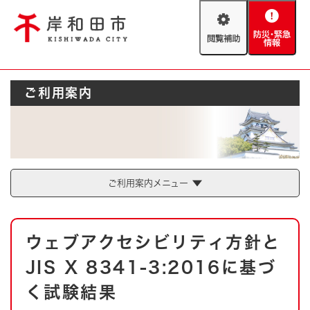
ペ
メニューを飛ばして本文へ
ー
閲
防
ジ
覧
災
の
補
・
先
助
緊
頭
Foreign language
ご利用案内
急
で
防災・緊急情報
救急・消防
情
す
報
。
やさしい日本語
ハザードマップ
AED設置箇所
文字サイズ
拡大
標準
とじる
ご利用案内メニュー
背景色変更
白
黒
青
本
ウェブアクセシビリティ方針と
文
とじる
JIS X 8341-3:2016に基づ
く試験結果