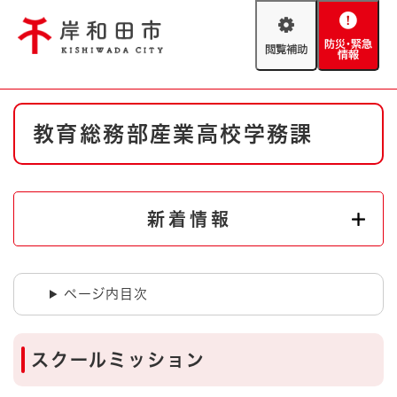
ペ
メニューを飛ばして本文へ
ー
閲
防
ジ
覧
災
の
補
・
先
助
緊
頭
Foreign language
本
急
で
防災・緊急情報
救急・消防
教育総務部産業高校学務課
文
情
す
報
。
やさしい日本語
ハザードマップ
AED設置箇所
文字サイズ
拡大
標準
新着情報
とじる
背景色変更
白
黒
青
ページ内目次
とじる
スクールミッション