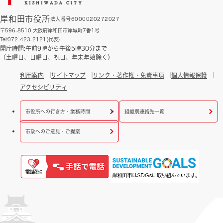
岸和田市役所
法人番号6000020272027
〒596-8510 大阪府岸和田市岸城町7番1号
Tel:072-423-2121(代表)
開庁時間:午前9時から午後5時30分まで
（土曜日、日曜日、祝日、年末年始除く）
利用案内
サイトマップ
リンク・著作権・免責事項
個人情報保護
アクセシビリティ
市役所への行き方・業務時間
組織別連絡先一覧
市政へのご意見・ご提案