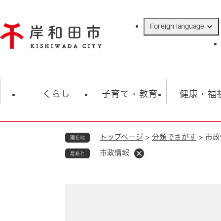
ペ
ー
Foreign language
ジ
の
先
頭
で
防災・緊急情報
救急・消防
ハ
す
くらし
子育て・教育
健康・福
。
トップページ
>
分類でさがす
>
市政
現在地
相談
学校
住民票・戸籍
観光
福祉・
市政情報
足あと
税金
保険・年金
歴史
ごみ・衛生・動物
救急・消防
本
防災・防犯
文
上水道・下水道