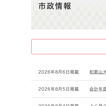
自然・環境・公園
住宅
市政情報
引っ越し
おくやみ
男女共同参画
地域コミュニティ
ティア・協働
道路・河川・交通
まちづくり
文化
国際交流
とじる
2026年8月6日掲載
和歌山
2026年8月5日掲載
会計年