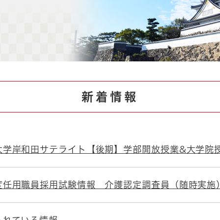
とじる
とじる
・ボラン
新着情報
大学岸和田サテライト【後期】学部開放授業&大学院
度任用職員採用試験情報 介護認定調査員（随時実施