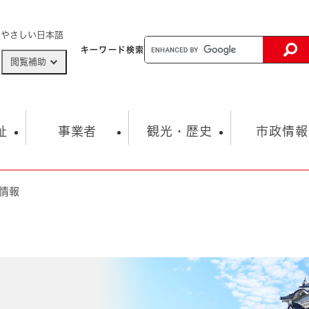
メニューを飛ばして本文へ
やさしい日本語
キーワード
検索
閲覧補助
ザードマップ
AED設置箇所
祉
事業者
観光・歴史
市政情報
情報
健康・生活
子育て
市の概要
入札・契約情報
観光スポット
生涯学習・スポーツ
オープンデータ
総合計画
まちづくり・協働
行財政
産業振興
動画情報
人権・平和
税金
とじる
とじる
市政
環境
職員採用情報
福祉・介護
とじる
市役所・施設の案内