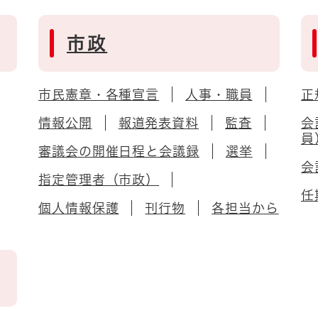
市政
市民憲章・各種宣言
人事・職員
正
情報公開
報道発表資料
監査
会
員
審議会の開催日程と会議録
選挙
会
指定管理者（市政）
任
個人情報保護
刊行物
各担当から