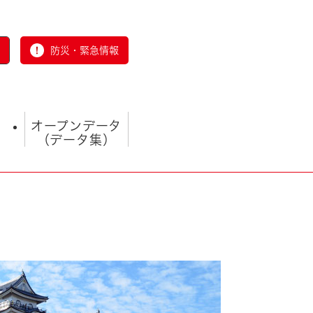
防災・緊急情報
オープンデータ
（データ集）
とじる