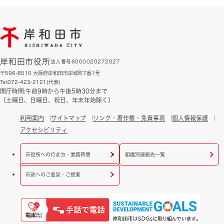
岸和田市役所
法人番号6000020272027
〒596-8510 大阪府岸和田市岸城町7番1号
Tel:072-423-2121(代表)
開庁時間:午前9時から午後5時30分まで
（土曜日、日曜日、祝日、年末年始除く）
利用案内
サイトマップ
リンク・著作権・免責事項
個人情報保護
アクセシビリティ
市役所への行き方・業務時間
組織別連絡先一覧
市政へのご意見・ご提案