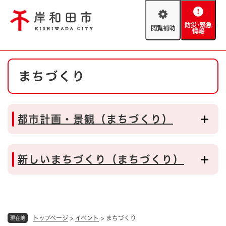
ペ
メニューを飛ばして本文へ
ー
閲
防
ジ
覧
災
の
補
・
先
助
緊
頭
Foreign language
本
急
で
防災・緊急情報
救急・消防
まちづくり
文
情
す
報
。
やさしい日本語
ハザードマップ
AED設置箇所
都市計画・景観（まちづくり）
文字サイズ
拡大
標準
とじる
背景色変更
白
黒
青
新しいまちづくり（まちづくり）
とじる
トップページ
>
イベント
>
まちづくり
現在地