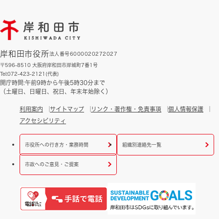
岸和田市役所
法人番号6000020272027
〒596-8510 大阪府岸和田市岸城町7番1号
Tel:072-423-2121(代表)
開庁時間:午前9時から午後5時30分まで
（土曜日、日曜日、祝日、年末年始除く）
利用案内
サイトマップ
リンク・著作権・免責事項
個人情報保護
アクセシビリティ
市役所への行き方・業務時間
組織別連絡先一覧
市政へのご意見・ご提案