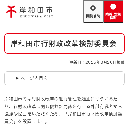
ペ
メニューを飛ばして本文へ
ー
閲
防
ジ
覧
災
の
補
・
先
助
緊
頭
Foreign language
本
急
で
防災・緊急情報
救急・消防
岸和田市行財政改革検討委員会
文
情
す
報
。
やさしい日本語
ハザードマップ
AED設置箇所
更新日：2025年3月26日掲載
文字サイズ
拡大
標準
とじる
ページ内目次
背景色変更
白
黒
青
岸和田市では行財政改革の進行管理を適正に行うにあた
とじる
り、行財政改革に関し優れた見識を有する外部有識者から
議論や提言をいただくため、「岸和田市行財政改革検討委
員会」を設置します。