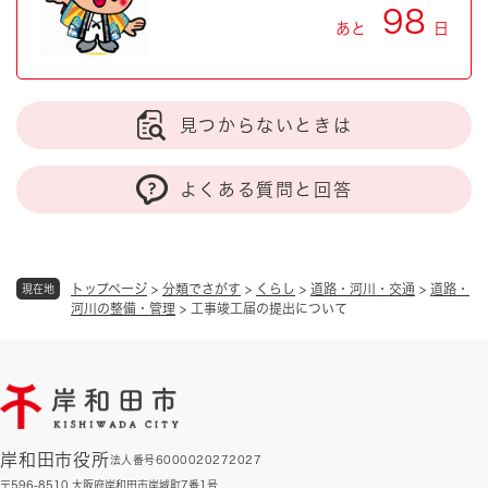
98
あと
日
見つからないときは
よくある質問と回答
トップページ
>
分類でさがす
>
くらし
>
道路・河川・交通
>
道路・
現在地
河川の整備・管理
>
工事竣工届の提出について
岸和田市役所
法人番号6000020272027
〒596-8510 大阪府岸和田市岸城町7番1号