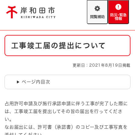
ペ
メニューを飛ばして本文へ
ー
閲
防
ジ
覧
災
の
補
・
先
助
緊
頭
Foreign language
本
急
で
防災・緊急情報
救急・消防
工事竣工届の提出について
文
情
す
報
。
やさしい日本語
ハザードマップ
AED設置箇所
更新日：2021年8月19日掲載
文字サイズ
拡大
標準
とじる
ページ内目次
背景色変更
白
黒
青
占用許可申請及び施行承認申請に伴う工事が完了した際に
とじる
は、工事竣工届を提出してその旨の届出を行ってくださ
い。
なお届出には、許可書（承認書）のコピー及び工事写真を
添付してください。