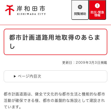
ペ
メニューを飛ばして本文へ
ー
閲
防
ジ
覧
災
の
補
・
先
助
緊
頭
Foreign language
本
急
で
防災・緊急情報
救急・消防
都市計画道路用地取得のあらま
文
情
す
報
。
し
やさしい日本語
ハザードマップ
AED設置箇所
文字サイズ
拡大
標準
更新日：2009年3月3日掲載
とじる
背景色変更
白
黒
青
ページ内目次
とじる
都市計画道路は、健全で文化的な都市生活と機能的な都市
活動が確保できる様、都市の基盤的な施設として建設され
ています。