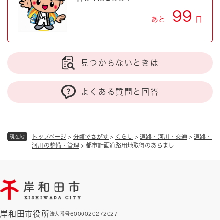
99
あと
日
見つからないときは
よくある質問と回答
トップページ
>
分類でさがす
>
くらし
>
道路・河川・交通
>
道路・
現在地
河川の整備・管理
>
都市計画道路用地取得のあらまし
岸和田市役所
法人番号6000020272027