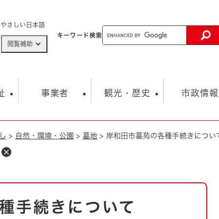
メニューを飛ばして本文へ
やさしい日本語
キーワード
検索
閲覧補助
ザードマップ
AED設置箇所
祉
事業者
観光・歴史
市政情報
し
>
自然・環境・公園
>
墓地
>
岸和田市墓苑の各種手続きについ
健康・生活
子育て
市の概要
入札・契約情報
観光スポット
生涯学習・スポーツ
オープンデータ
総合計画
まちづくり・協働
行財政
産業振興
動画情報
人権・平和
税金
とじる
とじる
市政
環境
職員採用情報
福祉・介護
とじる
種手続きについて
市役所・施設の案内