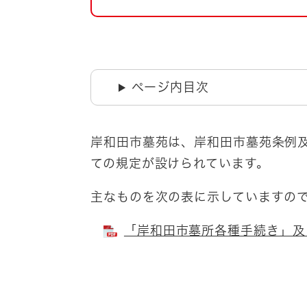
自然・環境・公園
住宅
引っ越し
おくやみ
男女共同参画
地域コミュニティ
ページ内目次
ティア・協働
道路・河川・交通
まちづくり
岸和田市墓苑は、岸和田市墓苑条例
文化
国際交流
ての規定が設けられています。
主なものを次の表に示していますの
とじる
「岸和田市墓所各種手続き」及び「