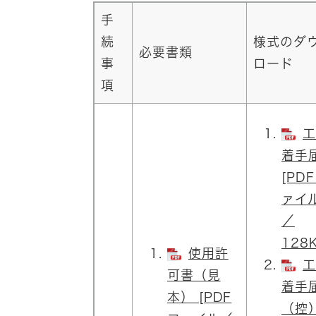
手
続
様式のダ
必要書類
事
ロード
項
工
着手
[PD
ァイ
／
128K
使用許
工
可書（見
着手
本） [PDF
（控