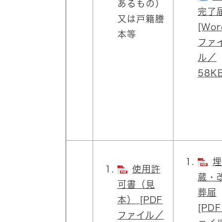
あるもの）
完了
又は戸籍謄
[Wor
本等
ファ
ル／
58KB
埋
使用許
蔵・
可書（見
葬届
本） [PDF
[PD
ファイル／