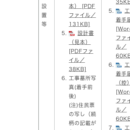
35KB
設
本） [PDF
工
置
ファイル／
着手
等
131KB]
[Wor
設計書
ファ
（見本）
ル／
[PDFファ
60KB
イル／
工
38KB]
着手
工事墓所写
（控
真(着手前
[Wor
後)
ファ
(注)住民票
ル／
の写し（続
60KB
柄の記載が
工