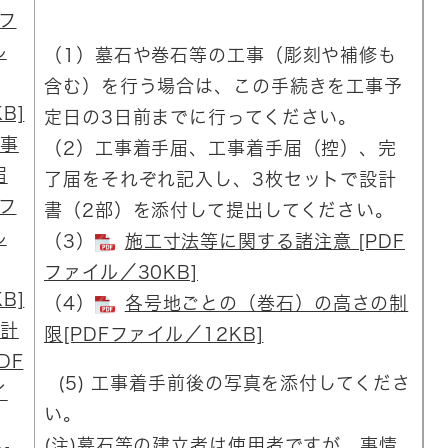
Fフ
ル
（1）墓石や巻石等の工事（彫刻や補修も
含む）を行う場合は、この手続きを工事予
B]
定日の3日前までに行ってください。
事
（2）工事着手届、工事着手届（控）、完
届
了届をそれぞれ記入し、3枚セットで設計
Fフ
書（2部）を添付して提出してください。
ル
（3）
施工寸法等に関する諸注意 [PDF
ファイル／30KB]
B]
（4）
各号地ごとの（巻石）の高さの制
計
限[PDFファイル／12KB]
DF
(5) 工事着手前後の写真を添付してくださ
イ
い。
(注)墓石等の建立者は使用者ですが、事情