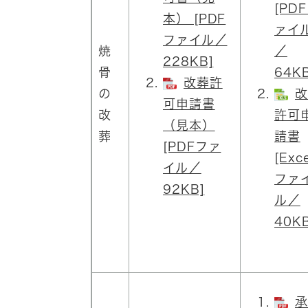
[PD
本） [PDF
ァイ
ファイル／
焼
／
228KB]
骨
64KB
改葬許
の
改
可申請書
改
許可
（見本）
葬
請書
[PDFファ
[Exce
イル／
ファ
92KB]
ル／
40KB
承