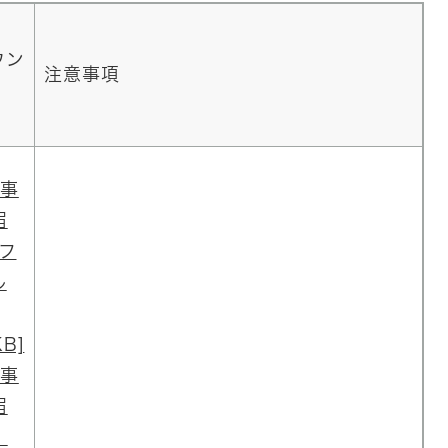
ウン
注意事項
事
届
Fフ
ル
B]
事
届
）