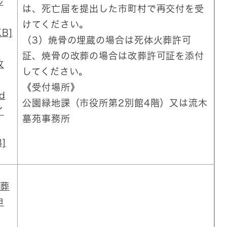
ル
は、死亡届を提出した市町村で再交付を受
けてください。
B]
（3）焼骨の埋蔵の場合は死体火葬許可
証、焼骨の改葬の場合は改葬許可証を添付
改
してください。
《受付場所》
d
公園緑地課（市役所第2別館4階）又は流木
イ
墓苑事務所
]
葬
申