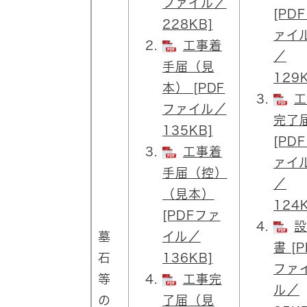
ファイル／
[PD
228KB]
ァイ
工事着
／
手届（見
129K
本） [PDF
工
ファイル／
完了
135KB]
[PD
工事着
ァイ
手届（控）
／
（見本）
124K
[PDFファ
設
墓
イル／
書 [P
石
136KB]
ファ
等
工事完
ル／
の
了届（見