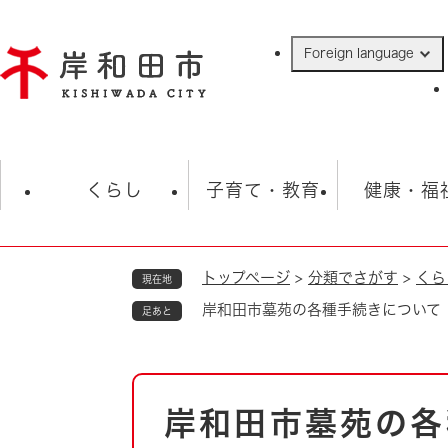
ペ
ー
Foreign language
ジ
の
先
頭
で
防災・緊急情報
救急・消防
ハ
す
くらし
子育て・教育
健康・福
。
トップページ
>
分類でさがす
>
くら
現在地
相談
学校
住民票・戸籍
観光
福祉・
岸和田市墓苑の各種手続きについて
足あと
税金
保険・年金
歴史
ごみ・衛生・動物
救急・消防
本
岸和田市墓苑の各
防災・防犯
文
上水道・下水道