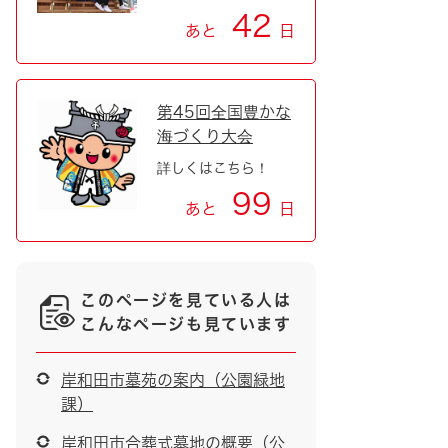
42
あと
日
第45回全国豊かな
海づくり大会
詳しくはこちら！
99
あと
日
このページを見ている人は
こんなページも見ています
岸和田市墓苑の案内（公園緑地
課）
岸和田市合葬式墓地の概要（公