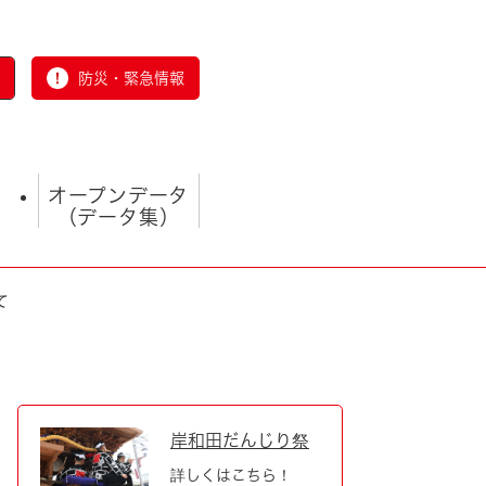
防災・緊急情報
オープンデータ
（データ集）
て
とじる
岸和田だんじり祭
詳しくはこちら！