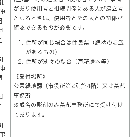
]
があり使用者と相続間係にある人が建立者
事
となるときは、使用者とその人との関係が
届
確認できるものが必要です。
d
イ
住所が同じ場合は住民票（続柄の記載
があるもの）
]
住所が別々の場合（戸籍謄本等）
事
《受付場所》
届
公園緑地課（市役所第2別館4階）又は墓苑
）
事務所
d
※戒名の彫刻のみ墓苑事務所にて受け付け
イ
ております。
]
事