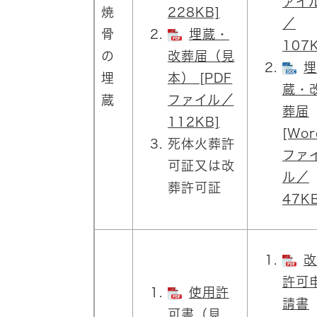
ァイ
焼
228KB]
／
骨
埋蔵・
107K
の
改葬届（見
埋
埋
本） [PDF
蔵・
蔵
ファイル／
葬届
112KB]
[Wor
死体火葬許
ファ
可証又は改
ル／
葬許可証
47KB
改
許可
使用許
請書
可書（見