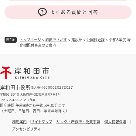
よくある質問と回答
トップページ
>
組織でさがす
>
建設部
>
公園緑地課
>
令和8年度 緑
現在地
化樹配付事業のご案内
岸和田市役所
法人番号6000020272027
〒596-8510 大阪府岸和田市岸城町7番1号
Tel:072-423-2121(代表)
開庁時間:午前9時から午後5時30分まで
（土曜日、日曜日、祝日、年末年始除く）
利用案内
サイトマップ
リンク・著作権・免責事項
個人情報保護
アクセシビリティ