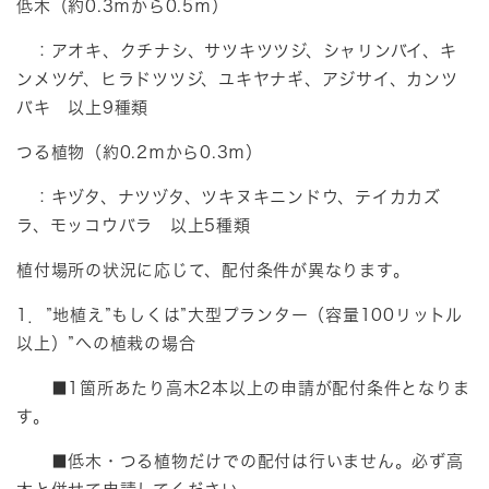
低木（約0.3ｍから0.5ｍ）
：アオキ、クチナシ、サツキツツジ、シャリンバイ、キ
ンメツゲ、ヒラドツツジ、ユキヤナギ、アジサイ、カンツ
バキ 以上9種類
つる植物（約0.2ｍから0.3ｍ）
：キヅタ、ナツヅタ、ツキヌキニンドウ、テイカカズ
ラ、モッコウバラ 以上5種類
植付場所の状況に応じて、配付条件が異なります。
1．”地植え”もしくは”大型プランター（容量100リットル
以上）”への植栽の場合
■1箇所あたり高木2本以上の申請が配付条件となりま
す。
■低木・つる植物だけでの配付は行いません。必ず高