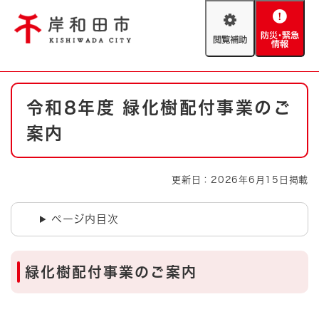
ペ
メニューを飛ばして本文へ
ー
閲
防
ジ
覧
災
の
補
・
先
助
緊
頭
Foreign language
本
急
で
防災・緊急情報
救急・消防
令和8年度 緑化樹配付事業のご
文
情
す
報
。
案内
やさしい日本語
ハザードマップ
AED設置箇所
文字サイズ
拡大
標準
更新日：2026年6月15日掲載
とじる
背景色変更
白
黒
青
ページ内目次
とじる
緑化樹配付事業のご案内