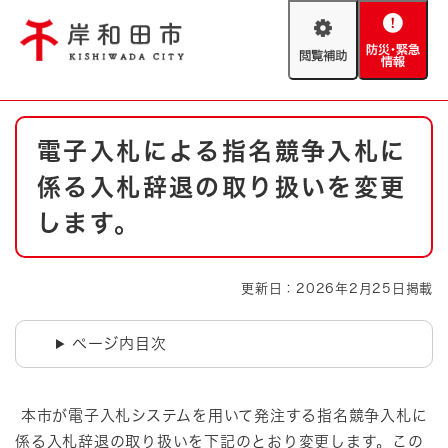
ペ
メニューを飛ばして本文へ
ー
閲
防
ジ
覧
災
の
補
・
先
助
緊
頭
Foreign language
本
急
で
防災・緊急情報
救急・消防
電子入札による指名競争入札に
文
情
す
報
。
係る入札辞退の取り扱いを変更
やさしい日本語
ハザードマップ
AED設置箇所
します。
文字サイズ
拡大
標準
とじる
更新日：2026年2月25日掲載
背景色変更
白
黒
青
ページ内目次
とじる
本市が電子入札システムを用いて発注する指名競争入札に
係る入札辞退の取り扱いを下記のとおり変更します。この