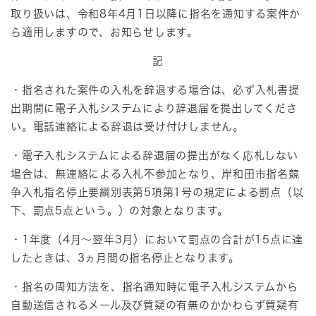
取り扱いは、令和8年4月1日以降に指名を通知する案件か
ら適用しますので、お知らせします。
記
・指名された案件の入札を辞退する場合は、必ず入札書提
出期間に電子入札システムにより辞退届を提出してくださ
い。電話連絡による辞退は受け付けしません。
・電子入札システムによる辞退届の提出がなく応札しない
場合は、無連絡による入札不参加となり、岸和田市指名競
争入札指名停止要綱別表第5項第1号の規定による罰点（以
下、罰点5点という。）の対象となります。
・1年度（4月～翌年3月）において罰点の合計が15点に達
したときは、3ヵ月間の指名停止となります。
・指名の周知方法を、指名通知時に電子入札システムから
自動送信されるメール及び質疑の有無のかかわらず質疑有