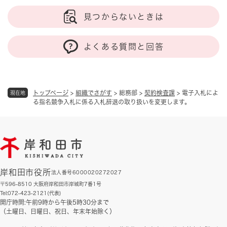
見つからないときは
よくある質問と回答
トップページ
>
組織でさがす
>
総務部
>
契約検査課
>
電子入札によ
現在地
る指名競争入札に係る入札辞退の取り扱いを変更します。
岸和田市役所
法人番号6000020272027
〒596-8510 大阪府岸和田市岸城町7番1号
Tel:072-423-2121(代表)
開庁時間:午前9時から午後5時30分まで
（土曜日、日曜日、祝日、年末年始除く）