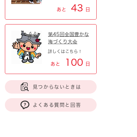
43
あと
日
第45回全国豊かな
海づくり大会
詳しくはこちら！
100
あと
日
見つからないときは
よくある質問と回答