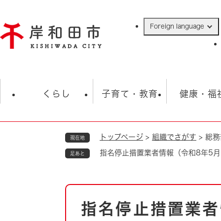
ペ
ー
Foreign language
ジ
の
先
頭
で
防災・緊急情報
救急・消防
ハ
す
くらし
子育て・教育
健康・福
。
トップページ
>
組織でさがす
>
総務
現在地
相談
学校
住民票・戸籍
観光
福祉・
指名停止措置業者情報（令和8年5月
足あと
税金
保険・年金
歴史
ごみ・衛生・動物
救急・消防
本
指名停止措置業者
防災・防犯
文
上水道・下水道