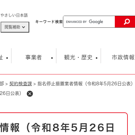
メニューを飛ばして本文へ
やさしい日本語
キーワード
検索
閲覧補助
ザードマップ
AED設置箇所
祉
事業者
観光・歴史
市政情報
部
>
契約検査課
>
指名停止措置業者情報（令和8年5月26日公表
健康・生活
子育て
市の概要
入札・契約情報
観光スポット
生涯学習・スポーツ
オープンデータ
総合計画
まちづくり・協働
26日公表）
行財政
産業振興
動画情報
人権・平和
税金
とじる
とじる
市政
環境
職員採用情報
福祉・介護
とじる
情報（令和8年5月26日
市役所・施設の案内