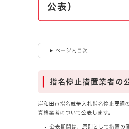
自然・環境・公園
公表）
住宅
引っ越し
おくやみ
男女共同参画
地域コミュニティ
ティア・協働
道路・河川・交通
ページ内目次
まちづくり
文化
国際交流
指名停止措置業者の
とじる
岸和田市指名競争入札指名停止要綱
資格業者について公表します。
公表期間は、原則として措置の