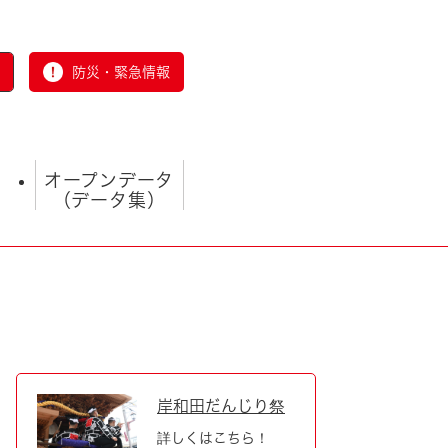
防災・緊急情報
オープンデータ
（データ集）
）
とじる
岸和田だんじり祭
詳しくはこちら！