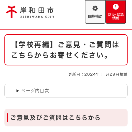
ペ
メニューを飛ばして本文へ
ー
閲
防
ジ
覧
災
の
補
・
先
助
緊
頭
Foreign language
本
急
で
防災・緊急情報
救急・消防
【学校再編】ご意見・ご質問は
文
情
す
報
。
こちらからお寄せください。
やさしい日本語
ハザードマップ
AED設置箇所
文字サイズ
拡大
標準
更新日：2024年11月29日掲載
とじる
背景色変更
白
黒
青
ページ内目次
とじる
ご意見及びご質問はこちらから