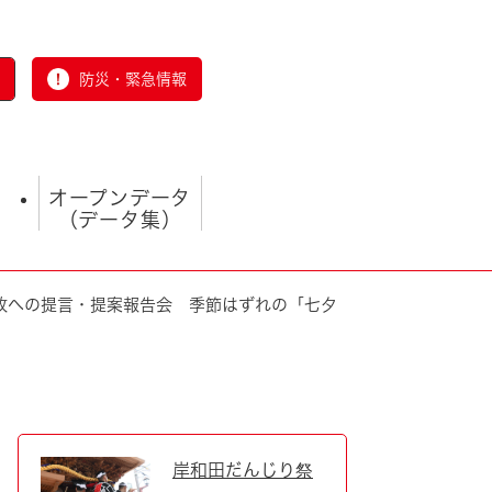
防災・緊急情報
オープンデータ
（データ集）
政への提言・提案報告会 季節はずれの「七夕
とじる
岸和田だんじり祭