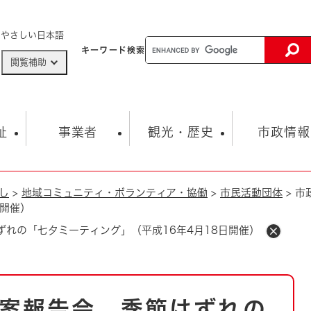
メニューを飛ばして本文へ
やさしい日本語
キーワード
検索
閲覧補助
ザードマップ
AED設置箇所
祉
事業者
観光・歴史
市政情報
し
>
地域コミュニティ・ボランティア・協働
>
市民活動団体
>
市
健康・生活
子育て
市の概要
入札・契約情報
観光スポット
生涯学習・スポーツ
オープンデータ
総合計画
まちづくり・協働
日開催）
行財政
産業振興
動画情報
人権・平和
税金
れの「七夕ミーティング」（平成16年4月18日開催）
とじる
とじる
市政
環境
職員採用情報
福祉・介護
とじる
市役所・施設の案内
案報告会 季節はずれの