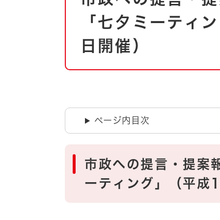
自然・環境・公園
住宅
「七夕ミーティン
引っ越し
おくやみ
日開催）
男女共同参画
地域コミュニティ
ティア・協働
道路・河川・交通
まちづくり
文化
国際交流
ページ内目次
とじる
市政への提言・提案
ーティング」（平成1