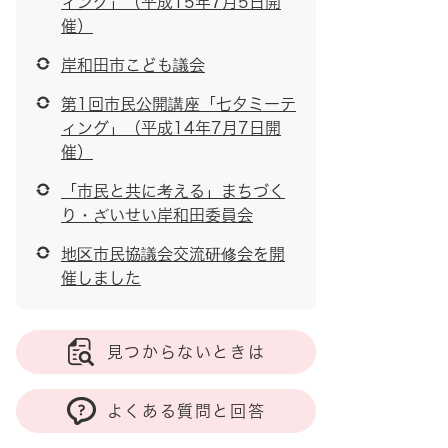
ィング」（平成15年7月5日開
催）
岸和田市こども議会
第1回市民公開講座「七夕ミーテ
ィング」（平成14年7月7日開
催）
「市民と共に考える」まちづく
り・ざいせい岸和田委員会
地区市民協議会交流研修会を開
催しました
見つからないときは
よくある質問と回答