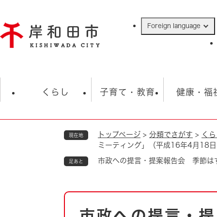
ペ
ー
Foreign language
ジ
の
先
頭
で
防災・緊急情報
救急・消防
ハ
す
くらし
子育て・教育
健康・福
。
トップページ
>
分類でさがす
>
くら
現在地
相談
学校
住民票・戸籍
観光
福祉・
ミーティング」（平成16年4月18
税金
保険・年金
歴史
市政への提言・提案報告会 季節はず
足あと
ごみ・衛生・動物
救急・消防
本
防災・防犯
上水道・下水道
市政への提言・提
文