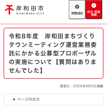
ペ
メニューを飛ばして本文へ
ー
閲
防
ジ
覧
災
の
補
・
先
助
緊
頭
Foreign language
本
急
で
防災・緊急情報
救急・消防
令和8年度 岸和田まちづくり
文
情
す
報
。
タウンミーティング運営業務委
やさしい日本語
ハザードマップ
AED設置箇所
託にかかる公募型プロポーザル
文字サイズ
拡大
標準
の実施について【質問はありま
とじる
せんでした】
背景色変更
白
黒
青
とじる
更新日：2026年6月9日掲載
ページ内目次