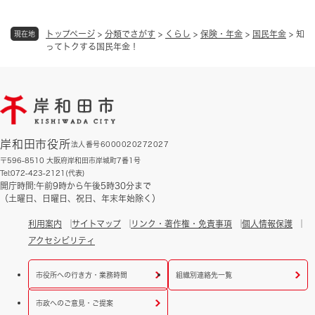
トップページ
>
分類でさがす
>
くらし
>
保険・年金
>
国民年金
>
知
現在地
ってトクする国民年金！
岸和田市役所
法人番号6000020272027
〒596-8510 大阪府岸和田市岸城町7番1号
Tel:072-423-2121(代表)
開庁時間:午前9時から午後5時30分まで
（土曜日、日曜日、祝日、年末年始除く）
利用案内
サイトマップ
リンク・著作権・免責事項
個人情報保護
アクセシビリティ
市役所への行き方・業務時間
組織別連絡先一覧
市政へのご意見・ご提案