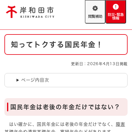
ペ
メニューを飛ばして本文へ
ー
閲
防
ジ
覧
災
の
補
・
先
助
緊
頭
Foreign language
本
急
で
防災・緊急情報
救急・消防
知ってトクする国民年金！
文
情
す
報
。
やさしい日本語
ハザードマップ
AED設置箇所
更新日：2026年4月13日掲載
文字サイズ
拡大
標準
とじる
ページ内目次
背景色変更
白
黒
青
とじる
国民年金は老後の年金だけではない？
はい確かに、国民年金には老後の年金だけでなく、
障害
基礎年金
や
遺族基礎年金
、
寡婦年金
などがあります。