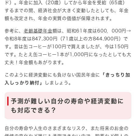
ド）。年金に加入（20歳）してから年金を受給（65歳）
するまでの間、経済社会が大きく変動したとしても、年金
額も改定され、年金の実質の価値が保障されます。
参考に、
老齢基礎年金
額は、昭和61年度は600，000円→
令和8年度は847,300円（71歳以上の方844,900円）で
す。昔は缶コーヒーが100円で買えましたが、今は150円
です。たとえ缶コーヒー1本が1,000円になったとしても大
丈夫！年金額もあがります。
このように経済変動にも負けない国民年金に
「きっちり加
入しっかり納付」
しましょう。
予測が難しい自分の寿命や経済変動に
も対応できる？
自分の寿命や人生のさまざまなリスク、また将来のお金の