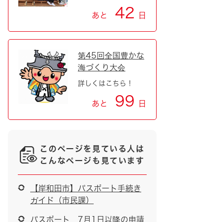
42
あと
日
第45回全国豊かな
海づくり大会
詳しくはこちら！
99
あと
日
このページを見ている人は
こんなページも見ています
【岸和田市】パスポート手続き
ガイド（市民課）
パスポート 7月1日以降の申請