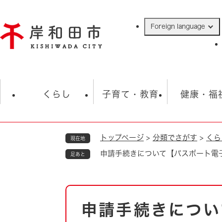
ペ
ー
Foreign language
ジ
の
先
頭
で
防災・緊急情報
救急・消防
ハ
す
くらし
子育て・教育
健康・福
。
トップページ
>
分類でさがす
>
くら
現在地
相談
学校
住民票・戸籍
観光
福祉・
申請手続きについて【パスポート電
足あと
税金
保険・年金
歴史
ごみ・衛生・動物
救急・消防
本
申請手続きについ
防災・防犯
文
上水道・下水道