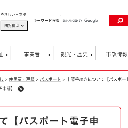
メニューを飛ばして本文へ
やさしい日本語
キーワード
検索
閲覧補助
ザードマップ
AED設置箇所
祉
事業者
観光・歴史
市政情報
し
>
住民票・戸籍
>
パスポート
>
申請手続きについて【パスポー
健康・生活
子育て
市の概要
入札・契約情報
観光スポット
生涯学習・スポーツ
オープンデータ
総合計画
まちづくり・協働
子申請】
行財政
産業振興
動画情報
人権・平和
税金
とじる
とじる
市政
環境
職員採用情報
福祉・介護
とじる
て【パスポート電子申
市役所・施設の案内