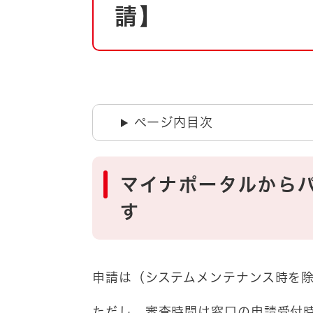
自然・環境・公園
請】
住宅
引っ越し
おくやみ
男女共同参画
地域コミュニティ
ティア・協働
道路・河川・交通
ページ内目次
まちづくり
文化
国際交流
マイナポータルから
とじる
す
申請は（システムメンテナンス時を除
ただし、審査時間は窓口の申請受付