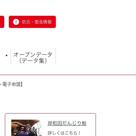
防災・緊急情報
オープンデータ
（データ集）
ト電子申請】
とじる
岸和田だんじり祭
詳しくはこちら！