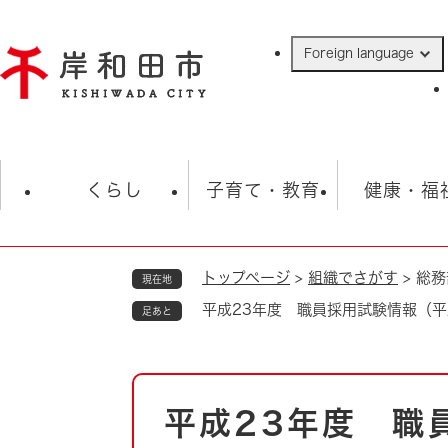
ペ
ー
Foreign language
ジ
の
先
頭
で
防災・緊急情報
救急・消防
ハ
す
くらし
子育て・教育
健康・福
。
トップページ
>
組織でさがす
>
総務
現在地
相談
学校
住民票・戸籍
観光
福祉・
平成23年度 職員採用試験情報（平
足あと
税金
保険・年金
歴史
ごみ・衛生・動物
救急・消防
本
平成23年度 職
防災・防犯
文
上水道・下水道