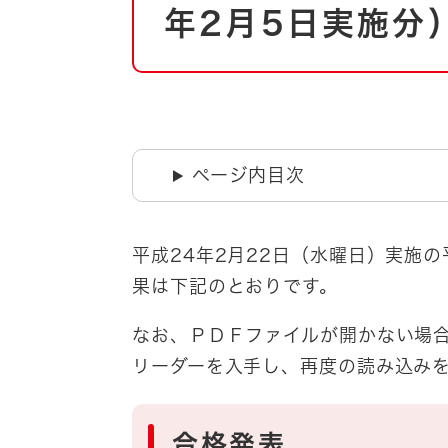
自然・環境・公園
年2月5日実施分
住宅
引っ越し
おくやみ
男女共同参画
地域コミュニティ
ティア・協働
道路・河川・交通
ページ内目次
まちづくり
文化
国際交流
平成24年2月22日（水曜日）実施
果は下記のとおりです。
とじる
なお、ＰＤＦファイルが開かない場
リーダーを入手し、再度の読み込み
合格発表