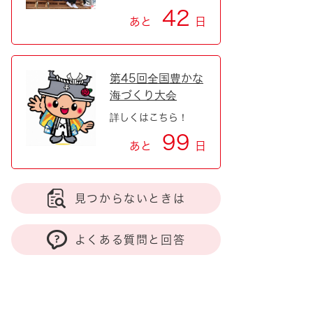
42
あと
日
第45回全国豊かな
海づくり大会
詳しくはこちら！
99
あと
日
見つからないときは
よくある質問と回答