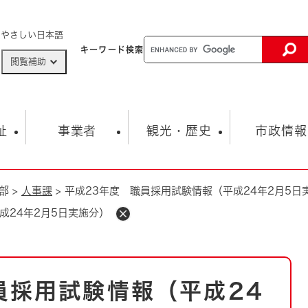
メニューを飛ばして本文へ
やさしい日本語
キーワード
検索
閲覧補助
ザードマップ
AED設置箇所
祉
事業者
観光・歴史
市政情報
部
>
人事課
>
平成23年度 職員採用試験情報（平成24年2月5日
健康・生活
子育て
市の概要
入札・契約情報
観光スポット
生涯学習・スポーツ
オープンデータ
総合計画
まちづくり・協働
成24年2月5日実施分）
行財政
産業振興
動画情報
人権・平和
税金
とじる
とじる
市政
環境
職員採用情報
福祉・介護
とじる
員採用試験情報（平成24
市役所・施設の案内