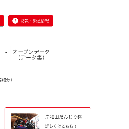
防災・緊急情報
オープンデータ
（データ集）
実施分）
とじる
岸和田だんじり祭
詳しくはこちら！