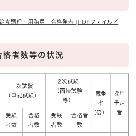
食調理・用務員 合格発表 [PDFファイル／
合格者数等の状況
2次試験
1次試験
（面接試験
競争
採用
（筆記試験）
等）
率
予定
(倍）
者
受験
合格
受験
合格者
者数
者数
者数
数