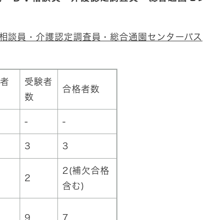
相談員・介護認定調査員・総合通園センターバス
者
受験者
合格者数
数
-
-
3
3
2(補欠合格
2
含む)
9
7