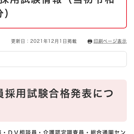
とじる
分）
とじる
・ボラン
更新日：2021年12月1日掲載
印刷ページ表示
員採用試験合格発表につ
務・ＤＶ相談員・
介護認定調査員
・総合通園セン