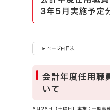
自然・環境・公園
住宅
3年5月実施予定
引っ越し
おくやみ
男女共同参画
地域コミュニティ
ティア・協働
道路・河川・交通
まちづくり
ページ内目次
文化
国際交流
とじる
会計年度任用職
いて
6月26日（土曜日）実施：一般事