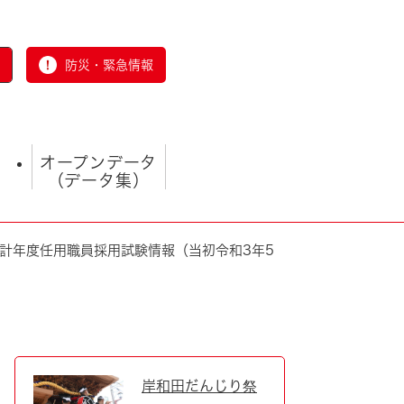
防災・緊急情報
オープンデータ
（データ集）
計年度任用職員採用試験情報（当初令和3年5
とじる
岸和田だんじり祭