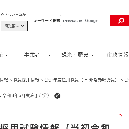
メニューを飛ばして本文へ
やさしい日本語
キーワード
検索
閲覧補助
ザードマップ
AED設置箇所
祉
事業者
観光・歴史
市政情報
情報
>
職員採用情報
>
会計年度任用職員（旧 非常勤嘱託員）
>
会
健康・生活
子育て
市の概要
入札・契約情報
観光スポット
生涯学習・スポーツ
オープンデータ
総合計画
まちづくり・協働
行財政
産業振興
動画情報
人権・平和
税金
初令和3年5月実施予定分）
とじる
とじる
市政
環境
職員採用情報
福祉・介護
とじる
市役所・施設の案内
採用試験情報（当初令和