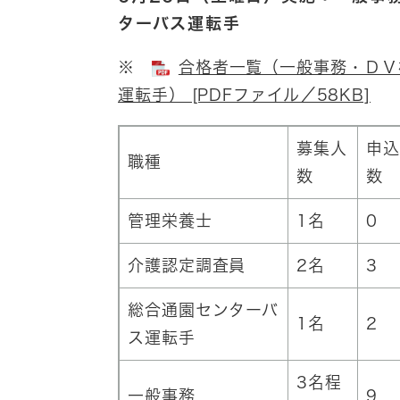
ターバス運転手
※
合格者一覧（一般事務・ＤＶ
運転手） [PDFファイル／58KB]
募集人
申込
職種
数
数
管理栄養士
1名
0
介護認定調査員
2名
3
総合通園センターバ
1名
2
ス運転手
3名程
一般事務
9