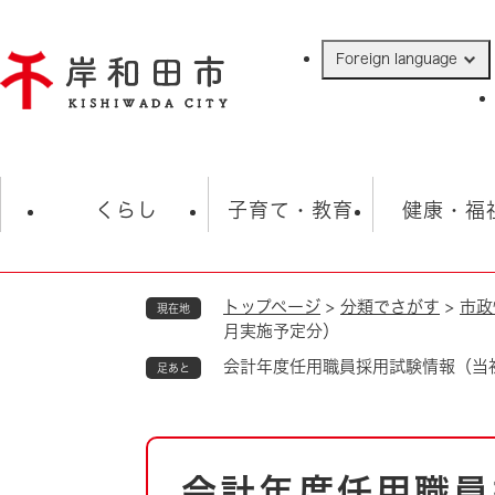
ペ
ー
Foreign language
ジ
の
先
頭
で
防災・緊急情報
救急・消防
ハ
す
くらし
子育て・教育
健康・福
。
トップページ
>
分類でさがす
>
市政
現在地
相談
学校
住民票・戸籍
観光
福祉・
月実施予定分）
税金
保険・年金
歴史
会計年度任用職員採用試験情報（当
足あと
ごみ・衛生・動物
救急・消防
本
防災・防犯
上水道・下水道
会計年度任用職員
文